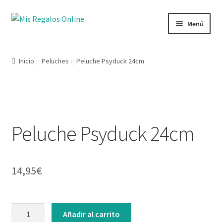
Menú
Tienda
Inicio
Peluches
Peluche Psyduck 24cm
Productos
Secciones
Peluche Psyduck 24cm
Ofertas
Novedades
14,95
€
Lista de deseos
Mi cuenta
Añadir al carrito