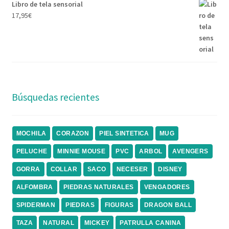
Libro de tela sensorial
17,95
€
Búsquedas recientes
MOCHILA
CORAZON
PIEL SINTETICA
MUG
PELUCHE
MINNIE MOUSE
PVC
ARBOL
AVENGERS
GORRA
COLLAR
SACO
NECESER
DISNEY
ALFOMBRA
PIEDRAS NATURALES
VENGADORES
SPIDERMAN
PIEDRAS
FIGURAS
DRAGON BALL
TAZA
NATURAL
MICKEY
PATRULLA CANINA