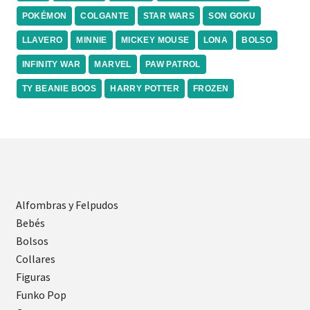
POKÉMON
COLGANTE
STAR WARS
SON GOKU
LLAVERO
MINNIE
MICKEY MOUSE
LONA
BOLSO
INFINITY WAR
MARVEL
PAW PATROL
TY BEANIE BOOS
HARRY POTTER
FROZEN
Alfombras y Felpudos
Bebés
Bolsos
Collares
Figuras
Funko Pop