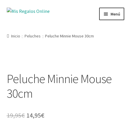
Menú
Tienda
Inicio
Peluches
Peluche Minnie Mouse 30cm
Productos
Secciones
Peluche Minnie Mouse
Ofertas
30cm
Novedades
Lista de deseos
19,95
€
14,95
€
Mi cuenta