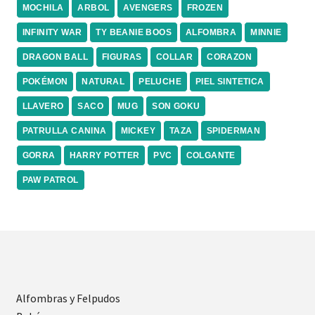
MOCHILA
ARBOL
AVENGERS
FROZEN
INFINITY WAR
TY BEANIE BOOS
ALFOMBRA
MINNIE
DRAGON BALL
FIGURAS
COLLAR
CORAZON
POKÉMON
NATURAL
PELUCHE
PIEL SINTETICA
LLAVERO
SACO
MUG
SON GOKU
PATRULLA CANINA
MICKEY
TAZA
SPIDERMAN
GORRA
HARRY POTTER
PVC
COLGANTE
PAW PATROL
Alfombras y Felpudos