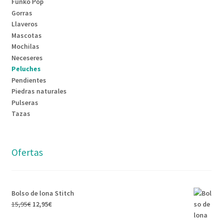
Funko Pop
Gorras
Llaveros
Mascotas
Mochilas
Neceseres
Peluches
Pendientes
Piedras naturales
Pulseras
Tazas
Ofertas
Bolso de lona Stitch
El
El
15,95
€
12,95
€
precio
precio