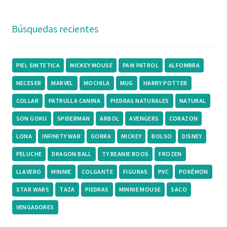
Búsquedas recientes
PIEL SINTETICA
MICKEY MOUSE
PAW PATROL
ALFOMBRA
NECESER
MARVEL
MOCHILA
MUG
HARRY POTTER
COLLAR
PATRULLA CANINA
PIEDRAS NATURALES
NATURAL
SON GOKU
SPIDERMAN
ARBOL
AVENGERS
CORAZON
LONA
INFINITY WAR
GORRA
MICKEY
BOLSO
DISNEY
PELUCHE
DRAGON BALL
TY BEANIE BOOS
FROZEN
LLAVERO
MINNIE
COLGANTE
FIGURAS
PVC
POKÉMON
STAR WARS
TAZA
PIEDRAS
MINNIE MOUSE
SACO
VENGADORES