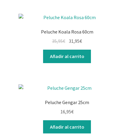
15,95€.
12,95€.
Peluche Koala Rosa 60cm
El
El
35,95
€
31,95
€
precio
precio
original
actual
Añadir al carrito
era:
es:
35,95€.
31,95€.
Peluche Gengar 25cm
16,95
€
Añadir al carrito