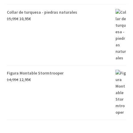
Collar de turquesa - piedras naturales
El
El
15,95
€
10,95
€
precio
precio
original
actual
era:
es:
15,95€.
10,95€.
Figura Montable Stormtrooper
El
El
14,95
€
12,95
€
precio
precio
original
actual
era:
es:
14,95€.
12,95€.