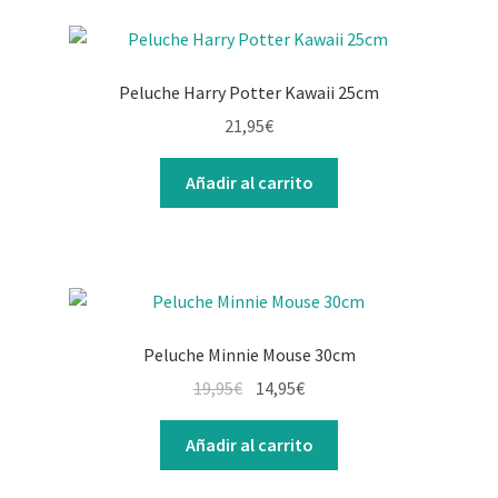
Peluche Harry Potter Kawaii 25cm
21,95
€
Añadir al carrito
Peluche Minnie Mouse 30cm
El
El
19,95
€
14,95
€
precio
precio
original
actual
Añadir al carrito
era:
es: