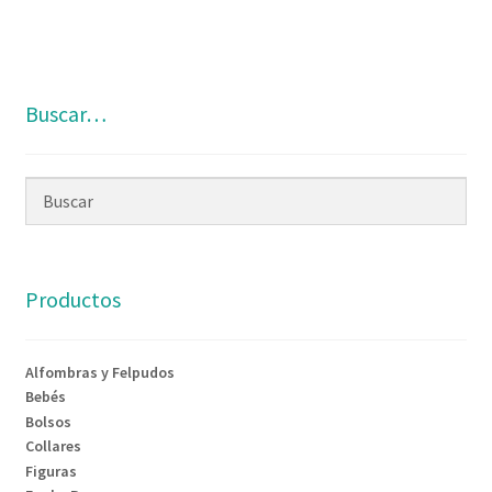
19,95€.
14,95€.
Buscar…
Productos
Alfombras y Felpudos
Bebés
Bolsos
Collares
Figuras