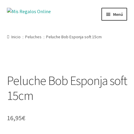
Ir
Ir
Menú
a
al
la
contenido
Tienda
navegación
Inicio
Peluches
Peluche Bob Esponja soft 15cm
Productos
Secciones
Peluche Bob Esponja soft
Ofertas
15cm
Novedades
Lista de deseos
16,95
€
Mi cuenta