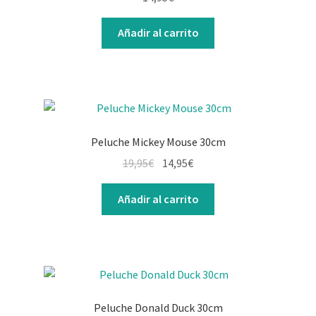
Añadir al carrito
Peluche Mickey Mouse 30cm
El
El
19,95
€
14,95
€
precio
precio
original
actual
Añadir al carrito
era:
es:
19,95€.
14,95€.
Peluche Donald Duck 30cm