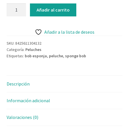
Contacto
Peluche
Añadir al carrito
Bob
Esponja
soft
Añadir a la lista de deseos
15cm
cantidad
SKU:
8425611304132
Categoría:
Peluches
Etiquetas:
bob esponja
,
peluche
,
sponge bob
Descripción
Información adicional
Valoraciones (0)