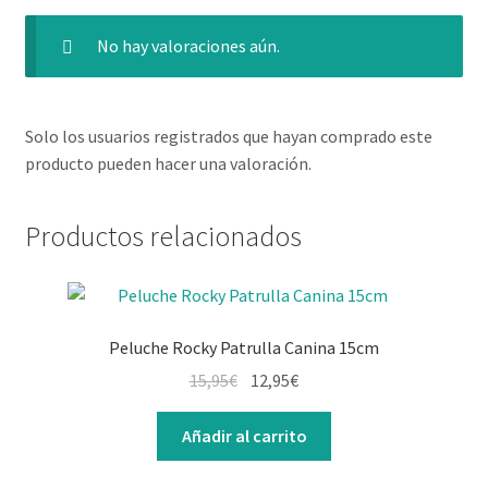
No hay valoraciones aún.
Solo los usuarios registrados que hayan comprado este
producto pueden hacer una valoración.
Productos relacionados
Peluche Rocky Patrulla Canina 15cm
El
El
15,95
€
12,95
€
precio
precio
original
actual
Añadir al carrito
era:
es: