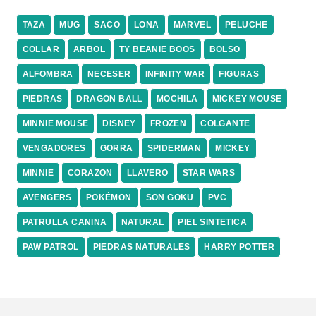
TAZA
MUG
SACO
LONA
MARVEL
PELUCHE
COLLAR
ARBOL
TY BEANIE BOOS
BOLSO
ALFOMBRA
NECESER
INFINITY WAR
FIGURAS
PIEDRAS
DRAGON BALL
MOCHILA
MICKEY MOUSE
MINNIE MOUSE
DISNEY
FROZEN
COLGANTE
VENGADORES
GORRA
SPIDERMAN
MICKEY
MINNIE
CORAZON
LLAVERO
STAR WARS
AVENGERS
POKÉMON
SON GOKU
PVC
PATRULLA CANINA
NATURAL
PIEL SINTETICA
PAW PATROL
PIEDRAS NATURALES
HARRY POTTER