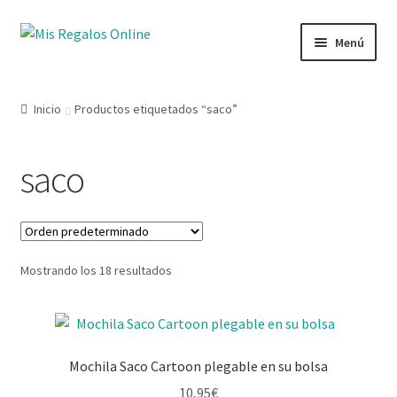
Menú
Tienda
Inicio
Productos etiquetados “saco”
Productos
saco
Secciones
Ofertas
Mostrando los 18 resultados
Novedades
Lista de deseos
Mochila Saco Cartoon plegable en su bolsa
Mi cuenta
10,95
€