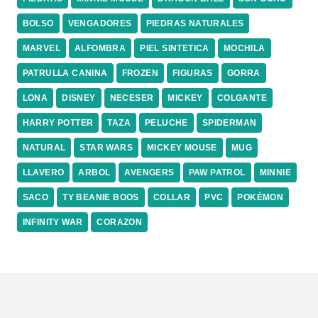
BOLSO
VENGADORES
PIEDRAS NATURALES
MARVEL
ALFOMBRA
PIEL SINTETICA
MOCHILA
PATRULLA CANINA
FROZEN
FIGURAS
GORRA
LONA
DISNEY
NECESER
MICKEY
COLGANTE
HARRY POTTER
TAZA
PELUCHE
SPIDERMAN
NATURAL
STAR WARS
MICKEY MOUSE
MUG
LLAVERO
ARBOL
AVENGERS
PAW PATROL
MINNIE
SACO
TY BEANIE BOOS
COLLAR
PVC
POKÉMON
INFINITY WAR
CORAZON