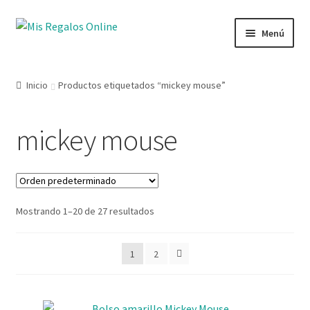
Menú
Tienda
Inicio
Productos etiquetados “mickey mouse”
Productos
mickey mouse
Secciones
Ofertas
Mostrando 1–20 de 27 resultados
Novedades
Lista de deseos
1
2
Mi cuenta