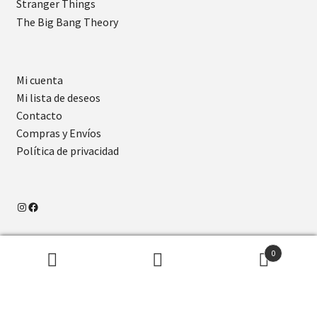
Stranger Things
The Big Bang Theory
Mi cuenta
Mi lista de deseos
Contacto
Compras y Envíos
Política de privacidad
Mis Regalos Online
- Encuentra todos tus regalos en un
0
sólo lugar