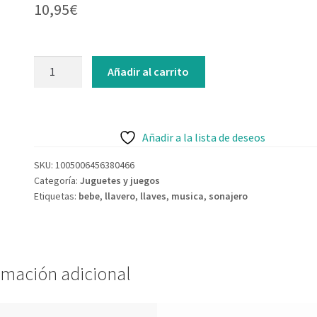
10,95
€
Añadir al carrito
Añadir a la lista de deseos
SKU:
1005006456380466
Categoría:
Juguetes y juegos
Etiquetas:
bebe
,
llavero
,
llaves
,
musica
,
sonajero
rmación adicional