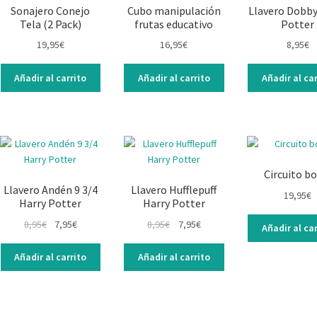
Sonajero Conejo
Cubo manipulación
Llavero Dobby
Tela (2 Pack)
frutas educativo
Potter
19,95
€
16,95
€
8,95
€
Añadir al carrito
Añadir al carrito
Añadir al car
Circuito bo
Llavero Andén 9 3/4
Llavero Hufflepuff
19,95
€
Harry Potter
Harry Potter
8,95
€
7,95
€
8,95
€
7,95
€
Añadir al car
Añadir al carrito
Añadir al carrito