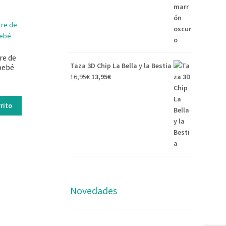
re de
Taza 3D Chip La Bella y la Bestia
bebé
16,95
€
13,95
€
rito
Novedades