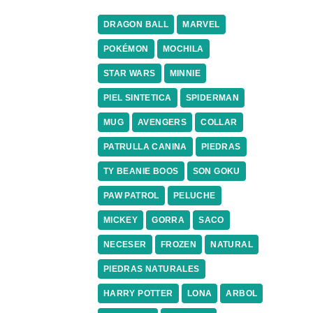
DRAGON BALL
MARVEL
POKÉMON
MOCHILA
STAR WARS
MINNIE
PIEL SINTETICA
SPIDERMAN
MUG
AVENGERS
COLLAR
PATRULLA CANINA
PIEDRAS
TY BEANIE BOOS
SON GOKU
PAW PATROL
PELUCHE
MICKEY
GORRA
SACO
NECESER
FROZEN
NATURAL
PIEDRAS NATURALES
HARRY POTTER
LONA
ARBOL