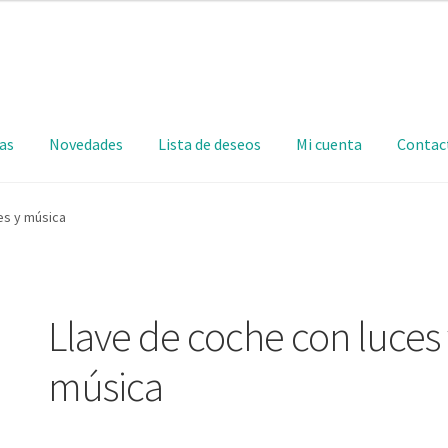
as
Novedades
Lista de deseos
Mi cuenta
Contac
es y música
Llave de coche con luces 
música