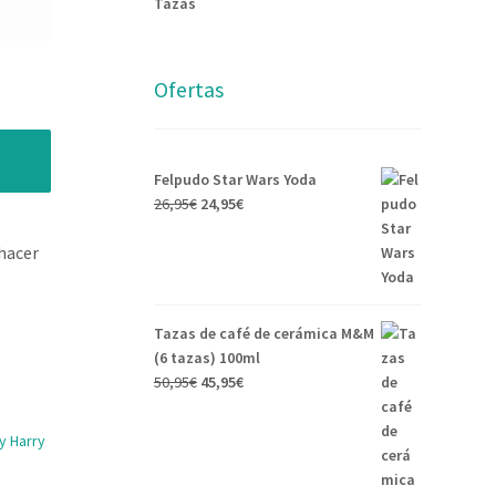
Tazas
Ofertas
Felpudo Star Wars Yoda
26,95
€
24,95
€
hacer
Tazas de café de cerámica M&M
(6 tazas) 100ml
50,95
€
45,95
€