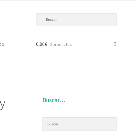
to
0,00
€
0 productos
y
Buscar…