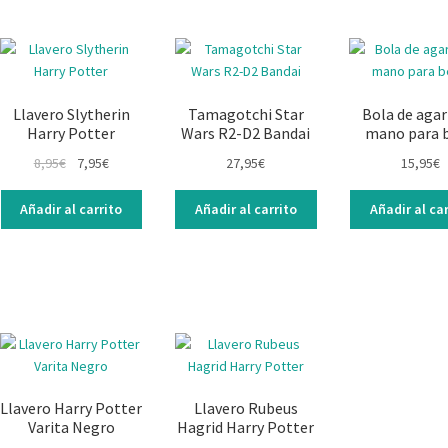
Llavero Slytherin
Tamagotchi Star
Bola de agar
Harry Potter
Wars R2-D2 Bandai
mano para 
8,95
€
7,95
€
27,95
€
15,95
€
Añadir al carrito
Añadir al carrito
Añadir al car
Llavero Harry Potter
Llavero Rubeus
Varita Negro
Hagrid Harry Potter