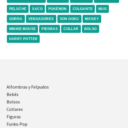
PELUCHE
SACO
POKÉMON
COLGANTE
MUG
GORRA
VENGADORES
SON GOKU
MICKEY
MINNIE MOUSE
PIEDRAS
COLLAR
BOLSO
HARRY POTTER
Alfombras y Felpudos
Bebés
Bolsos
Collares
Figuras
Funko Pop