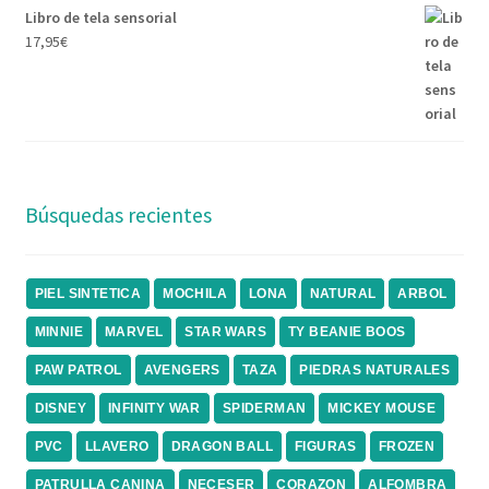
Libro de tela sensorial
17,95
€
Búsquedas recientes
PIEL SINTETICA
MOCHILA
LONA
NATURAL
ARBOL
MINNIE
MARVEL
STAR WARS
TY BEANIE BOOS
PAW PATROL
AVENGERS
TAZA
PIEDRAS NATURALES
DISNEY
INFINITY WAR
SPIDERMAN
MICKEY MOUSE
PVC
LLAVERO
DRAGON BALL
FIGURAS
FROZEN
PATRULLA CANINA
NECESER
CORAZON
ALFOMBRA