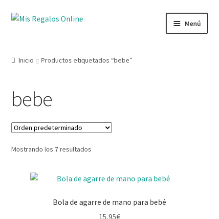
Menú
Tienda
Inicio
Productos etiquetados “bebe”
Productos
bebe
Secciones
Ofertas
Mostrando los 7 resultados
Novedades
Lista de deseos
Bola de agarre de mano para bebé
Mi cuenta
15,95
€