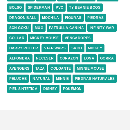
BOLSO
SPIDERMAN
PVC
TY BEANIE BOOS
DRAGON BALL
MOCHILA
FIGURAS
PIEDRAS
SON GOKU
MUG
PATRULLA CANINA
INFINITY WAR
COLLAR
MICKEY MOUSE
VENGADORES
HARRY POTTER
STAR WARS
SACO
MICKEY
ALFOMBRA
NECESER
CORAZON
LONA
GORRA
AVENGERS
TAZA
COLGANTE
MINNIE MOUSE
PELUCHE
NATURAL
MINNIE
PIEDRAS NATURALES
PIEL SINTETICA
DISNEY
POKÉMON