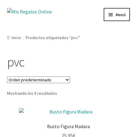
Menú
Tienda
Inicio
Productos etiquetados “pvc”
Productos
pvc
Secciones
Ofertas
Mostrando los 8 resultados
Novedades
Lista de deseos
Busto Figura Madara
Mi cuenta
25,95
€