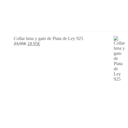
Collar luna y gato de Plata de Ley 925
El
El
23,95
€
18,95
€
precio
precio
original
actual
era:
es:
23,95€.
18,95€.