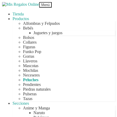
Ir
Ir
Menú
a
al
la
contenido
Tienda
navegación
Productos
Alfombras y Felpudos
Bebés
Juguetes y juegos
Bolsos
Collares
Figuras
Funko Pop
Gorras
Llaveros
Mascotas
Mochilas
Neceseres
Peluches
Pendientes
Piedras naturales
Pulseras
Tazas
Secciones
Anime y Manga
Naruto