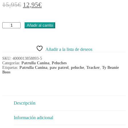
El
El
15,95
€
12,95
€
precio
precio
original
actual
Peluche
era:
es:
Añadir al carrito
Tracker
15,95€.
12,95€.
Patrulla
Canina
15cm
Añadir a la lista de deseos
cantidad
SKU:
4000013858893-5
Categorías:
Patrulla Canina
,
Peluches
Etiquetas:
Patrulla Canina
,
paw patrol
,
peluche
,
Tracker
,
Ty Beanie
Boos
Descripción
Información adicional