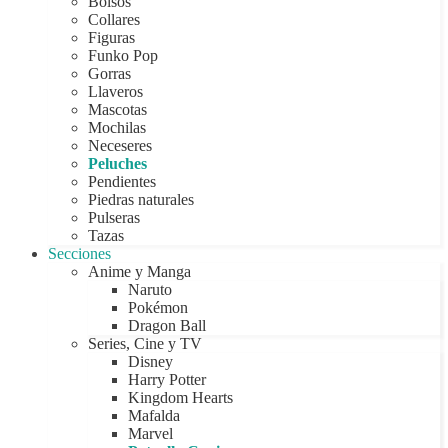
Bolsos
Collares
Figuras
Funko Pop
Gorras
Llaveros
Mascotas
Mochilas
Neceseres
Peluches
Pendientes
Piedras naturales
Pulseras
Tazas
Secciones
Anime y Manga
Naruto
Pokémon
Dragon Ball
Series, Cine y TV
Disney
Harry Potter
Kingdom Hearts
Mafalda
Marvel