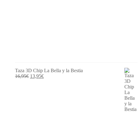
Taza 3D Chip La Bella y la Bestia
El
El
16,95
€
13,95
€
precio
precio
original
actual
era:
es:
16,95€.
13,95€.