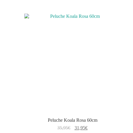
Peluche Koala Rosa 60cm
El
El
35,95
€
31,95
€
precio
precio