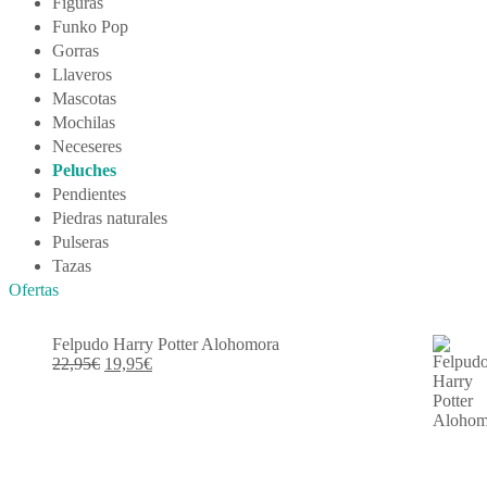
Figuras
Funko Pop
Gorras
Llaveros
Mascotas
Mochilas
Neceseres
Peluches
Pendientes
Piedras naturales
Pulseras
Tazas
Ofertas
Felpudo Harry Potter Alohomora
El
El
22,95
€
19,95
€
precio
precio
original
actual
era:
es:
22,95€.
19,95€.