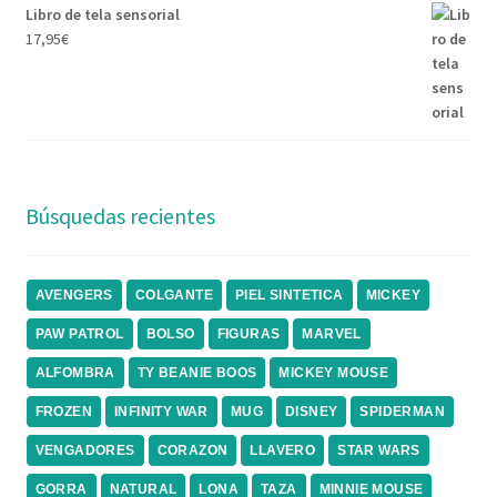
Libro de tela sensorial
17,95
€
Búsquedas recientes
AVENGERS
COLGANTE
PIEL SINTETICA
MICKEY
PAW PATROL
BOLSO
FIGURAS
MARVEL
ALFOMBRA
TY BEANIE BOOS
MICKEY MOUSE
FROZEN
INFINITY WAR
MUG
DISNEY
SPIDERMAN
VENGADORES
CORAZON
LLAVERO
STAR WARS
GORRA
NATURAL
LONA
TAZA
MINNIE MOUSE