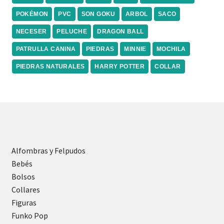
POKÉMON
PVC
SON GOKU
ARBOL
SACO
NECESER
PELUCHE
DRAGON BALL
PATRULLA CANINA
PIEDRAS
MINNIE
MOCHILA
PIEDRAS NATURALES
HARRY POTTER
COLLAR
Alfombras y Felpudos
Bebés
Bolsos
Collares
Figuras
Funko Pop