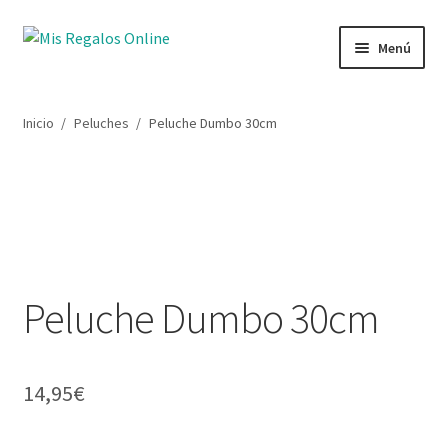
Menú
Tienda
Inicio
/
Peluches
/
Peluche Dumbo 30cm
Productos
Secciones
Ofertas
Peluche Dumbo 30cm
Novedades
Lista de deseos
14,95
€
Mi cuenta