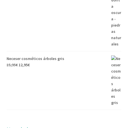
15,95€.
12,95€.
Neceser cosméticos árboles gris
El
El
15,95
€
12,95
€
precio
precio
original
actual
era:
es:
15,95€.
12,95€.