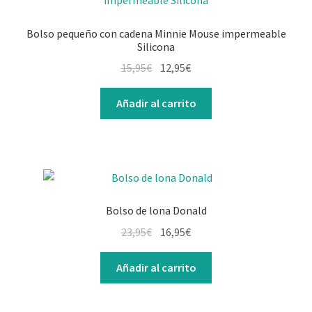
Bolso pequeño con cadena Minnie Mouse impermeable
Silicona
El
El
15,95
€
12,95
€
precio
precio
original
actual
Añadir al carrito
era:
es:
15,95€.
12,95€.
Bolso de lona Donald
El
El
23,95
€
16,95
€
precio
precio
original
actual
Añadir al carrito
era:
es:
23,95€.
16,95€.