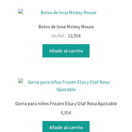
Bolso de lona Mickey Mouse
El
El
15,95
€
12,95
€
precio
precio
original
actual
Añadir al carrito
era:
es:
15,95€.
12,95€.
Gorra para niños Frozen Elsa y Olaf Rosa Ajustable
9,95
€
Añadir al carrito