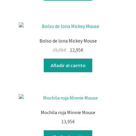
era:
es:
19,95€.
14,95€.
Bolso de lona Mickey Mouse
El
El
15,95
€
12,95
€
precio
precio
original
actual
Añadir al carrito
era:
es:
15,95€.
12,95€.
Mochila roja Minnie Mouse
13,95
€