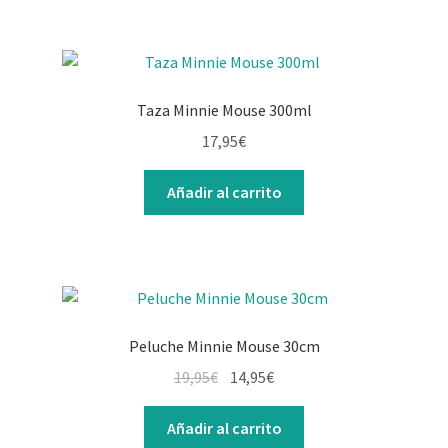
Taza Minnie Mouse 300ml
17,95
€
Añadir al carrito
Peluche Minnie Mouse 30cm
El
El
19,95
€
14,95
€
precio
precio
original
actual
Añadir al carrito