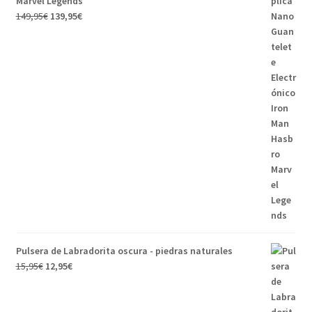
Marvel Legends
El
El
149,95
€
139,95
€
precio
precio
original
actual
era:
es:
149,95€.
139,95€.
Pulsera de Labradorita oscura - piedras naturales
El
El
15,95
€
12,95
€
precio
precio
original
actual
era:
es: