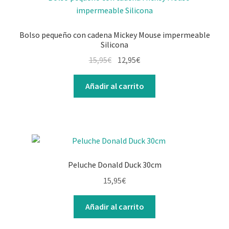
Bolso pequeño con cadena Mickey Mouse impermeable
Silicona
El
El
15,95
€
12,95
€
precio
precio
original
actual
Añadir al carrito
era:
es:
15,95€.
12,95€.
Peluche Donald Duck 30cm
15,95
€
Añadir al carrito