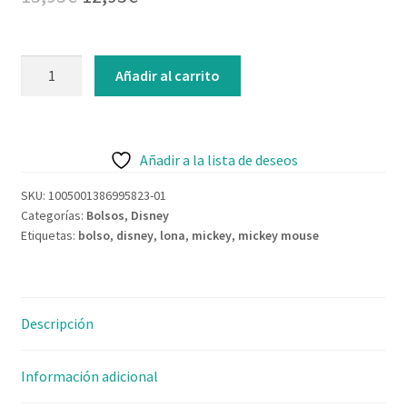
Contacto
precio
precio
original
actual
Bolso
Añadir al carrito
de
era:
es:
lona
15,95€.
12,95€.
Mickey
Mouse
Añadir a la lista de deseos
cantidad
SKU:
1005001386995823-01
Categorías:
Bolsos
,
Disney
Etiquetas:
bolso
,
disney
,
lona
,
mickey
,
mickey mouse
Descripción
Información adicional