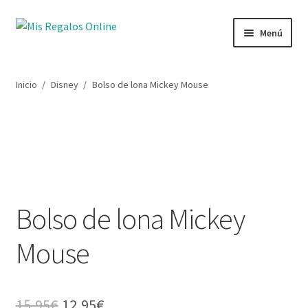
Ir
Ir
Menú
a
al
la
contenido
Tienda
navegación
Inicio
/
Disney
/
Bolso de lona Mickey Mouse
Productos
Secciones
Ofertas
Bolso de lona Mickey
Novedades
Mouse
Lista de deseos
Mi cuenta
El
El
15,95
€
12,95
€