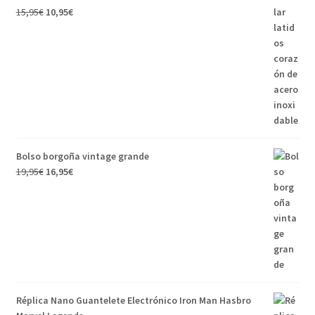
El
El
15,95
€
10,95
€
precio
precio
original
actual
era:
es:
15,95€.
10,95€.
Bolso borgoña vintage grande
El
El
19,95
€
16,95
€
precio
precio
original
actual
era:
es:
19,95€.
16,95€.
Réplica Nano Guantelete Electrónico Iron Man Hasbro