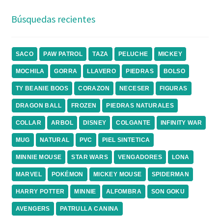
Búsquedas recientes
SACO
PAW PATROL
TAZA
PELUCHE
MICKEY
MOCHILA
GORRA
LLAVERO
PIEDRAS
BOLSO
TY BEANIE BOOS
CORAZON
NECESER
FIGURAS
DRAGON BALL
FROZEN
PIEDRAS NATURALES
COLLAR
ARBOL
DISNEY
COLGANTE
INFINITY WAR
MUG
NATURAL
PVC
PIEL SINTETICA
MINNIE MOUSE
STAR WARS
VENGADORES
LONA
MARVEL
POKÉMON
MICKEY MOUSE
SPIDERMAN
HARRY POTTER
MINNIE
ALFOMBRA
SON GOKU
AVENGERS
PATRULLA CANINA