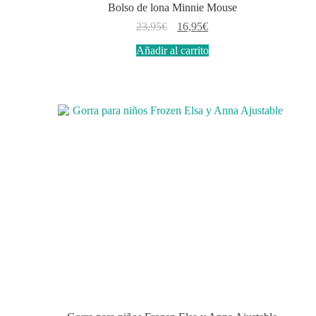
Bolso de lona Minnie Mouse
El
El
23,95
€
16,95
€
precio
precio
Añadir al carrito
original
actual
era:
es:
23,95€.
16,95€.