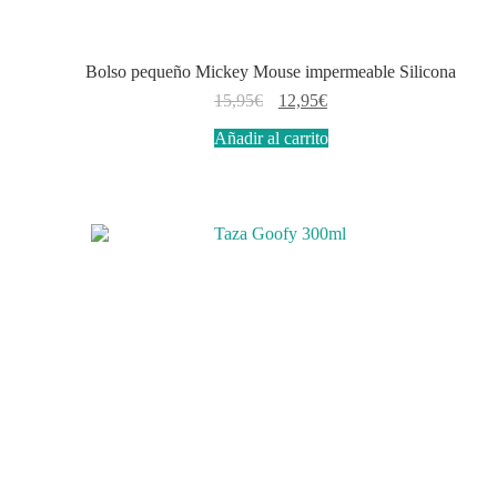
Bolso pequeño Mickey Mouse impermeable Silicona
El
El
15,95
€
12,95
€
precio
precio
Añadir al carrito
original
actual
era:
es:
15,95€.
12,95€.