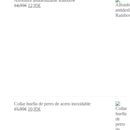
Alfombra antideslizante Rainbow
El
El
14,95
€
12,95
€
precio
precio
original
actual
era:
es:
14,95€.
12,95€.
Collar huella de perro de acero inoxidable
El
El
15,95
€
10,95
€
precio
precio
original
actual
era:
es:
15,95€.
10,95€.