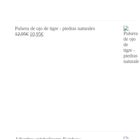
Pulsera de ojo de tigre - piedras naturales
El
El
12,95
€
10,95
€
precio
precio
original
actual
era:
es:
12,95€.
10,95€.