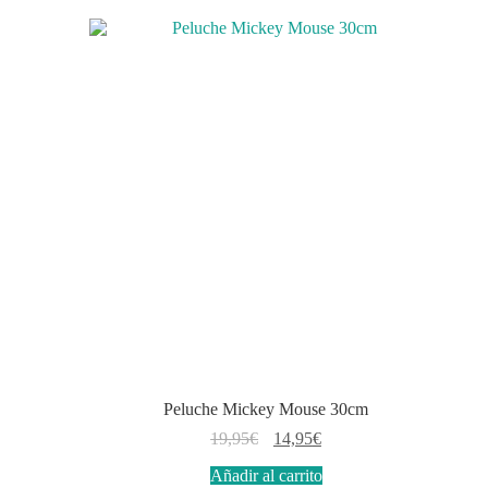
Peluche Mickey Mouse 30cm
El
El
19,95
€
14,95
€
precio
precio
Añadir al carrito
original
actual