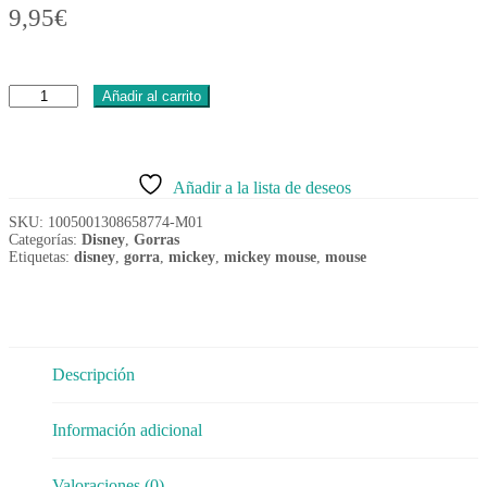
9,95
€
Gorra
Añadir al carrito
para
niños
Mickey
Roja
Añadir a la lista de deseos
Ajustable
cantidad
SKU:
1005001308658774-M01
Categorías:
Disney
,
Gorras
Etiquetas:
disney
,
gorra
,
mickey
,
mickey mouse
,
mouse
Descripción
Información adicional
Valoraciones (0)