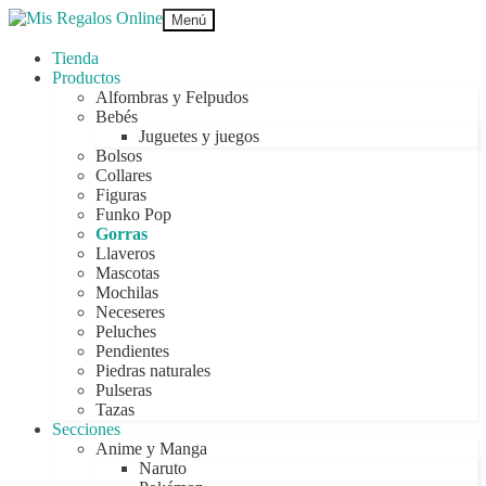
Ir
Ir
Menú
a
al
la
contenido
Tienda
navegación
Productos
Alfombras y Felpudos
Bebés
Juguetes y juegos
Bolsos
Collares
Figuras
Funko Pop
Gorras
Llaveros
Mascotas
Mochilas
Neceseres
Peluches
Pendientes
Piedras naturales
Pulseras
Tazas
Secciones
Anime y Manga
Naruto