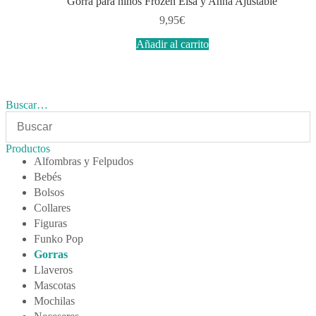
Gorra para niños Frozen Elsa y Anna Ajustable
9,95
€
Añadir al carrito
Buscar…
Productos
Alfombras y Felpudos
Bebés
Bolsos
Collares
Figuras
Funko Pop
Gorras
Llaveros
Mascotas
Mochilas