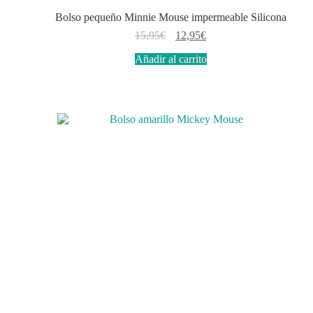
Bolso pequeño Minnie Mouse impermeable Silicona
El
El
15,95
€
12,95
€
precio
precio
Añadir al carrito
original
actual
era:
es:
15,95€.
12,95€.