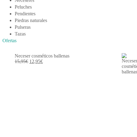
Neceseres
Peluches
Pendientes
Piedras naturales
Pulseras
Tazas
Ofertas
Neceser cosméticos ballenas
El
El
15,95
€
12,95
€
precio
precio
original
actual
era:
es:
15,95€.
12,95€.