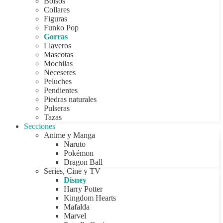
Bolsos
Collares
Figuras
Funko Pop
Gorras
Llaveros
Mascotas
Mochilas
Neceseres
Peluches
Pendientes
Piedras naturales
Pulseras
Tazas
Secciones
Anime y Manga
Naruto
Pokémon
Dragon Ball
Series, Cine y TV
Disney
Harry Potter
Kingdom Hearts
Mafalda
Marvel