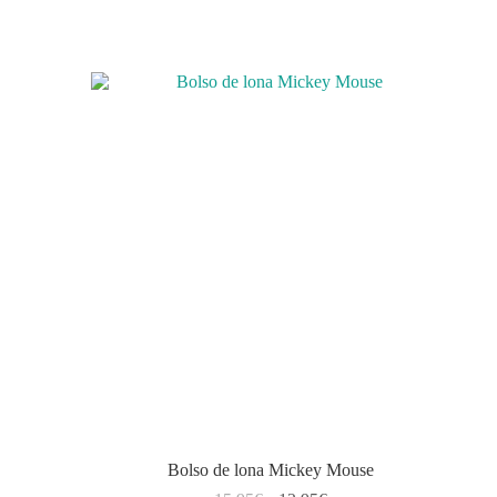
era:
es:
19,95€.
14,95€.
Bolso de lona Mickey Mouse