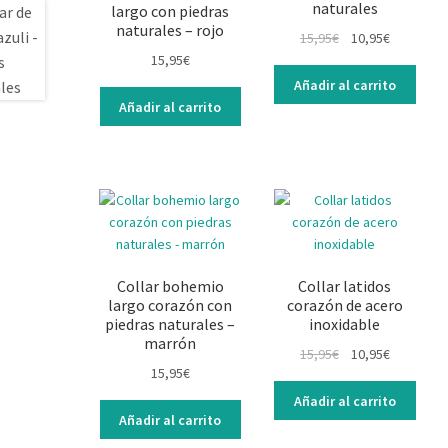
naturales
largo con piedras
naturales – rojo
El
El
15,95
€
10,95
€
precio
precio
15,95
€
original
actual
Añadir al carrito
era:
es:
Añadir al carrito
15,95€.
10,95€.
Collar bohemio
Collar latidos
largo corazón con
corazón de acero
piedras naturales –
inoxidable
marrón
El
El
15,95
€
10,95
€
15,95
€
precio
precio
original
actual
Añadir al carrito
era:
es:
Añadir al carrito
15,95€.
10,95€.