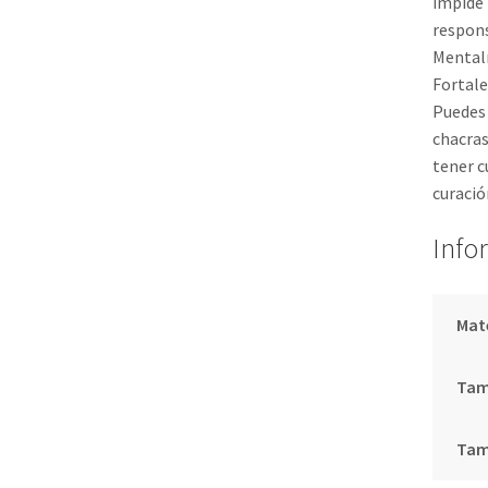
impide 
respons
Mentalm
Fortale
Puedes 
chacras
tener c
curació
Info
Mat
Tam
Tam