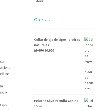
Tazas
Ofertas
Collar de ojo de tigre - piedras
naturales
El
El
15,95
€
10,95
€
precio
precio
original
actual
 su
era:
es:
ativas.
15,95€.
10,95€.
il las
la
rio y
Peluche Skye Patrulla Canina
o que
15cm