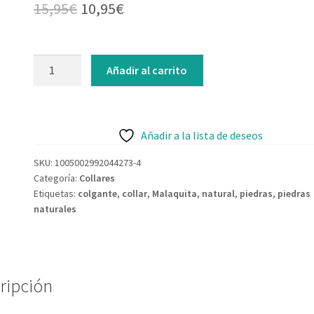
El
El
15,95
€
10,95
€
precio
precio
original
actual
Collar
Añadir al carrito
de
era:
es:
Malaquita
15,95€.
10,95€.
-
piedras
Añadir a la lista de deseos
naturales
SKU:
1005002992044273-4
cantidad
Categoría:
Collares
Etiquetas:
colgante
,
collar
,
Malaquita
,
natural
,
piedras
,
piedras
naturales
ripción