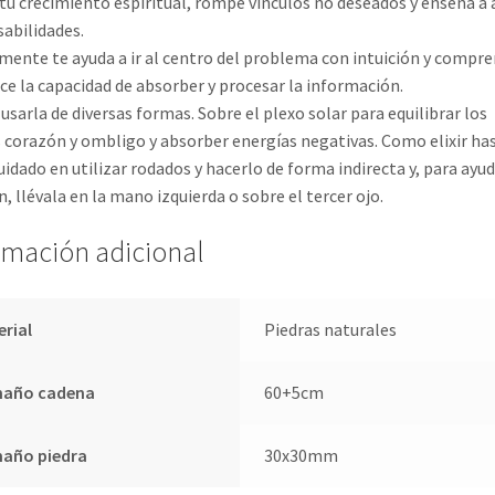
tu crecimiento espiritual, rompe vínculos no deseados y enseña a
abilidades.
ente te ayuda a ir al centro del problema con intuición y compre
ce la capacidad de absorber y procesar la información.
usarla de diversas formas. Sobre el plexo solar para equilibrar los
 corazón y ombligo y absorber energías negativas. Como elixir ha
uidado en utilizar rodados y hacerlo de forma indirecta y, para ayud
n, llévala en la mano izquierda o sobre el tercer ojo.
rmación adicional
erial
Piedras naturales
año cadena
60+5cm
año piedra
30x30mm