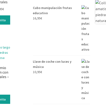
rales
Cubo manipulación frutas
El
95
€
educativo
io
precio
16,95
€
nal
actual
rito
es:
€.
10,95€.
Llave de coche con luces y
música
emio
10,95
€
n con
ales –
rito