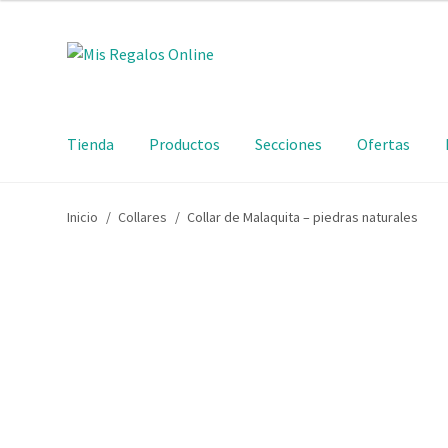
15,95€.
10,95€.
Ir
Ir
a
al
la
contenido
navegación
Tienda
Productos
Secciones
Ofertas
Inicio
/
Collares
/
Collar de Malaquita – piedras naturales