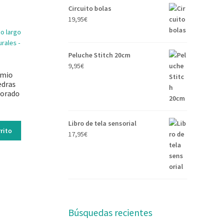
Circuito bolas
19,95
€
Peluche Stitch 20cm
9,95
€
emio
edras
morado
Libro de tela sensorial
rito
17,95
€
Búsquedas recientes