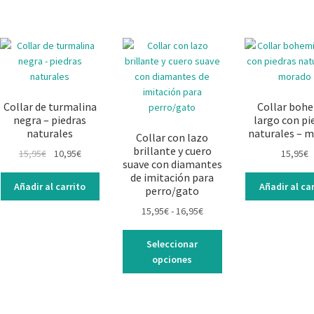
Collar de turmalina
Collar boh
negra – piedras
largo con pi
naturales
naturales – 
Collar con lazo
brillante y cuero
El
El
15,95
€
10,95
€
15,95
€
suave con diamantes
precio
precio
de imitación para
original
actual
Añadir al carrito
Añadir al car
perro/gato
era:
es:
Rango
15,95
€
-
16,95
€
15,95€.
10,95€.
de
Este
precios:
Seleccionar
producto
desde
opciones
tiene
15,95€
múltiples
hasta
variantes.
16,95€