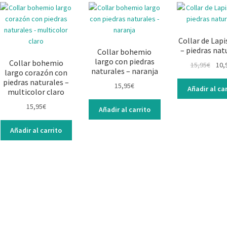
Las
opciones
se
pueden
Collar de Lapi
elegir
– piedras nat
Collar bohemio
en
largo con piedras
Collar bohemio
El
15,95
€
10,
la
naturales – naranja
largo corazón con
prec
página
piedras naturales –
15,95
€
origi
Añadir al car
de
multicolor claro
era:
producto
15,95
€
15,95
Añadir al carrito
Añadir al carrito
ucto
ples
ntes.
ones
en