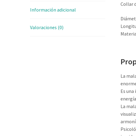
Collar 
Información adicional
Diámet
Longitu
Valoraciones (0)
Materia
Prop
La mala
enorme 
Es una 
energía
La mala
visuali
armoní
Psicoló