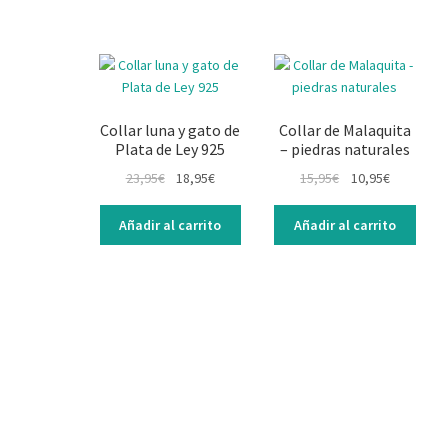
Collar luna y gato de
Collar de Malaquita
Plata de Ley 925
– piedras naturales
El
El
El
El
23,95
€
18,95
€
15,95
€
10,95
€
precio
precio
precio
precio
original
actual
original
actual
Añadir al carrito
Añadir al carrito
era:
es:
era:
es:
23,95€.
18,95€.
15,95€.
10,95€.