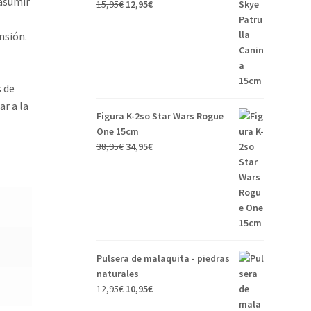
 asumir
El
El
15,95
€
12,95
€
precio
precio
original
actual
nsión.
era:
es:
15,95€.
12,95€.
s de
ar a la
Figura K-2so Star Wars Rogue
One 15cm
El
El
38,95
€
34,95
€
precio
precio
original
actual
era:
es:
38,95€.
34,95€.
Pulsera de malaquita - piedras
naturales
El
El
12,95
€
10,95
€
precio
precio