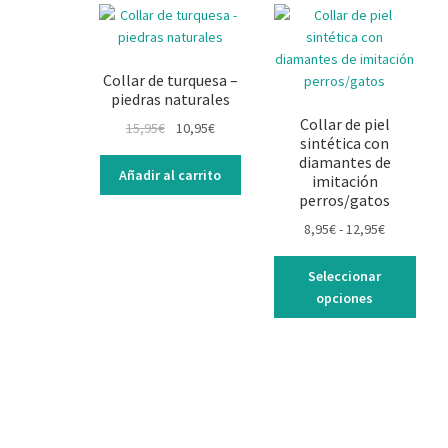
Collar de turquesa –
piedras naturales
Collar de piel
El
El
15,95
€
10,95
€
sintética con
precio
precio
diamantes de
original
actual
Añadir al carrito
imitación
era:
es:
perros/gatos
15,95€.
10,95€.
Rango
8,95
€
-
12,95
€
de
Este
precios:
Seleccionar
prod
desde
opciones
tiene
8,95€
múlti
hasta
varia
12,95€
Las
opci
se
pued