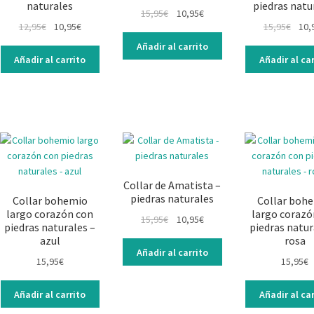
naturales
piedras natu
El
El
15,95
€
10,95
€
El
El
El
12,95
€
10,95
€
15,95
€
10,
precio
precio
precio
precio
prec
original
actual
Añadir al carrito
original
actual
origi
era:
es:
Añadir al carrito
Añadir al car
era:
es:
era:
15,95€.
10,95€.
12,95€.
10,95€.
15,95
Collar de Amatista –
piedras naturales
Collar bohemio
Collar boh
largo corazón con
largo corazó
El
El
15,95
€
10,95
€
piedras naturales –
piedras natur
precio
precio
azul
rosa
original
actual
Añadir al carrito
15,95
€
15,95
€
era:
es:
15,95€.
10,95€.
Añadir al carrito
Añadir al car