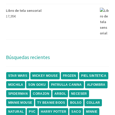
Libro de tela sensorial
17,95
€
Búsquedas recientes
STAR WARS
MICKEY MOUSE
FROZEN
PIEL SINTETICA
MOCHILA
SON GOKU
PATRULLA CANINA
ALFOMBRA
SPIDERMAN
CORAZON
ARBOL
NECESER
MINNIE MOUSE
TY BEANIE BOOS
BOLSO
COLLAR
NATURAL
PVC
HARRY POTTER
SACO
MINNIE