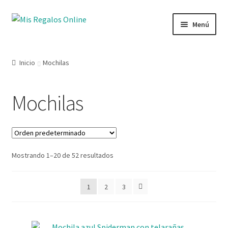
Menú
Tienda
Inicio
Mochilas
Productos
Mochilas
Secciones
Ofertas
Mostrando 1–20 de 52 resultados
Novedades
Lista de deseos
1
2
3
Mi cuenta