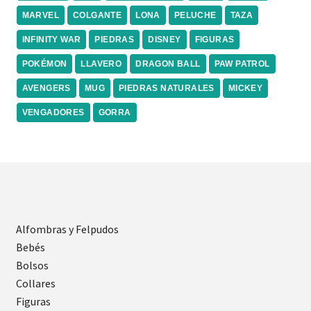
MARVEL
COLGANTE
LONA
PELUCHE
TAZA
INFINITY WAR
PIEDRAS
DISNEY
FIGURAS
POKÉMON
LLAVERO
DRAGON BALL
PAW PATROL
AVENGERS
MUG
PIEDRAS NATURALES
MICKEY
VENGADORES
GORRA
Alfombras y Felpudos
Bebés
Bolsos
Collares
Figuras