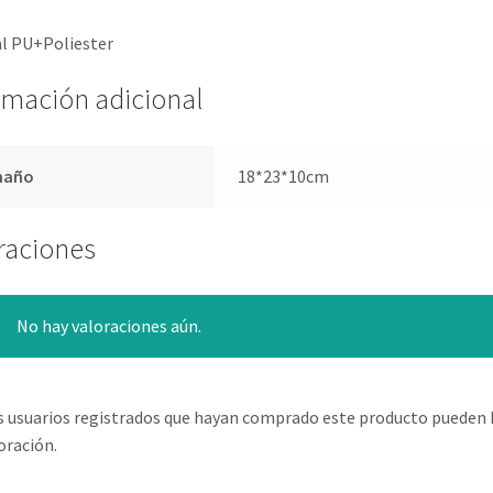
al PU+Poliester
rmación adicional
maño
18*23*10cm
raciones
No hay valoraciones aún.
s usuarios registrados que hayan comprado este producto pueden 
oración.