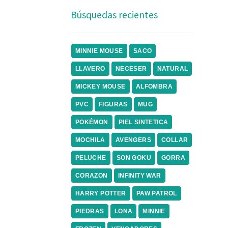
Búsquedas recientes
MINNIE MOUSE
SACO
LLAVERO
NECESER
NATURAL
MICKEY MOUSE
ALFOMBRA
PVC
FIGURAS
MUG
POKÉMON
PIEL SINTETICA
MOCHILA
AVENGERS
COLLAR
PELUCHE
SON GOKU
GORRA
CORAZON
INFINITY WAR
HARRY POTTER
PAW PATROL
PIEDRAS
LONA
MINNIE