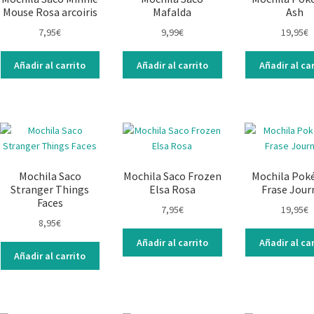
Mouse Rosa arcoiris
Mafalda
Ash
7,95
€
9,99
€
19,95
€
Añadir al carrito
Añadir al carrito
Añadir al car
Mochila Saco
Mochila Saco Frozen
Mochila Po
Stranger Things
Elsa Rosa
Frase Jour
Faces
7,95
€
19,95
€
8,95
€
Añadir al carrito
Añadir al car
Añadir al carrito