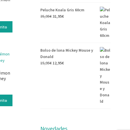
Peluche Koala Gris 60cm
35,95
€
31,95
€
rito
Bolso de lona Mickey Mouse y
Donald
15,95
€
12,95
€
kémon
ney
rito
Novedades