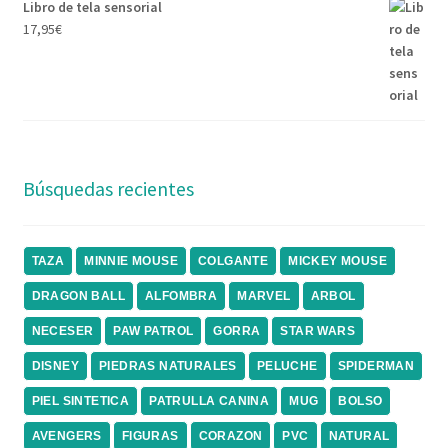
Libro de tela sensorial
17,95
€
Búsquedas recientes
TAZA
MINNIE MOUSE
COLGANTE
MICKEY MOUSE
DRAGON BALL
ALFOMBRA
MARVEL
ARBOL
NECESER
PAW PATROL
GORRA
STAR WARS
DISNEY
PIEDRAS NATURALES
PELUCHE
SPIDERMAN
PIEL SINTETICA
PATRULLA CANINA
MUG
BOLSO
AVENGERS
FIGURAS
CORAZON
PVC
NATURAL