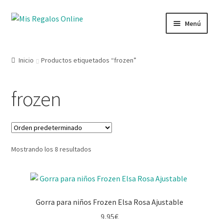
Menú
Tienda
Inicio
Productos etiquetados “frozen”
Productos
frozen
Secciones
Ofertas
Mostrando los 8 resultados
Novedades
Lista de deseos
Gorra para niños Frozen Elsa Rosa Ajustable
Mi cuenta
9,95
€