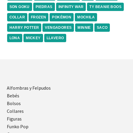
SON GOKU
PIEDRAS
INFINITY WAR
TY BEANIE BOOS
COLLAR
FROZEN
POKÉMON
MOCHILA
HARRY POTTER
VENGADORES
MINNIE
SACO
LONA
MICKEY
LLAVERO
Alfombras y Felpudos
Bebés
Bolsos
Collares
Figuras
Funko Pop