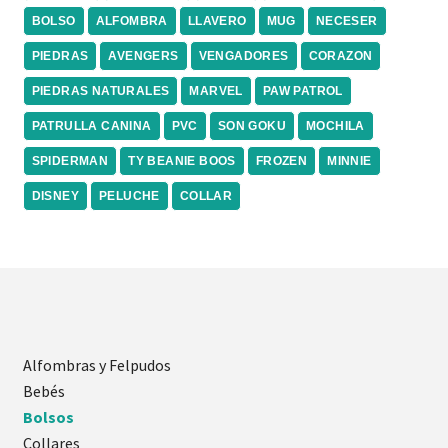
BOLSO
ALFOMBRA
LLAVERO
MUG
NECESER
PIEDRAS
AVENGERS
VENGADORES
CORAZON
PIEDRAS NATURALES
MARVEL
PAW PATROL
PATRULLA CANINA
PVC
SON GOKU
MOCHILA
SPIDERMAN
TY BEANIE BOOS
FROZEN
MINNIE
DISNEY
PELUCHE
COLLAR
Alfombras y Felpudos
Bebés
Bolsos
Collares