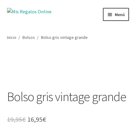
Menú
Tienda
Inicio
/
Bolsos
/
Bolso gris vintage grande
Productos
Secciones
Ofertas
Bolso gris vintage grande
Novedades
Lista de deseos
19,95
€
16,95
€
Mi cuenta