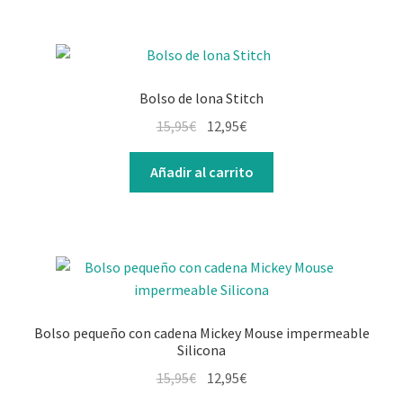
Bolso de lona Stitch
El
El
15,95
€
12,95
€
precio
precio
original
actual
Añadir al carrito
era:
es:
15,95€.
12,95€.
Bolso pequeño con cadena Mickey Mouse impermeable
Silicona
El
El
15,95
€
12,95
€
precio
precio