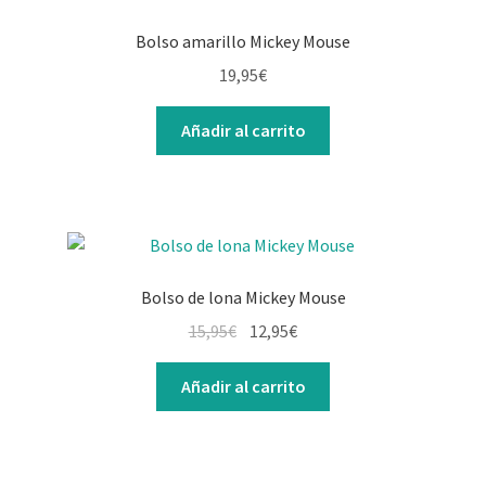
Bolso amarillo Mickey Mouse
19,95
€
Añadir al carrito
Bolso de lona Mickey Mouse
El
El
15,95
€
12,95
€
precio
precio
original
actual
Añadir al carrito
era:
es:
15,95€.
12,95€.