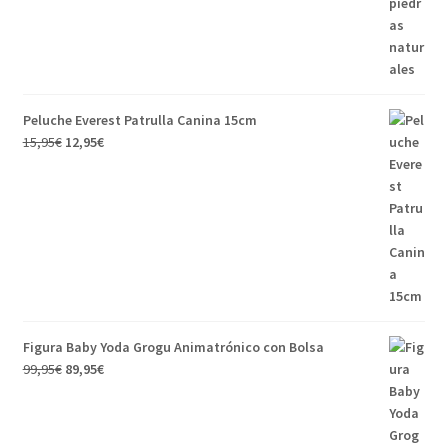
Peluche Everest Patrulla Canina 15cm
El
El
15,95
€
12,95
€
precio
precio
original
actual
era:
es:
15,95€.
12,95€.
Figura Baby Yoda Grogu Animatrónico con Bolsa
El
El
99,95
€
89,95
€
precio
precio
original
actual
era:
es: