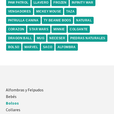
PAW PATROL
LLAVERO
FROZEN
INFINITY WAR
VENGADORES
MICKEY MOUSE
TAZA
PATRULLA CANINA
TY BEANIE BOOS
NATURAL
CORAZON
STAR WARS
MINNIE
COLGANTE
DRAGON BALL
MUG
NECESER
PIEDRAS NATURALES
BOLSO
MARVEL
SACO
ALFOMBRA
Alfombras y Felpudos
Bebés
Bolsos
Collares