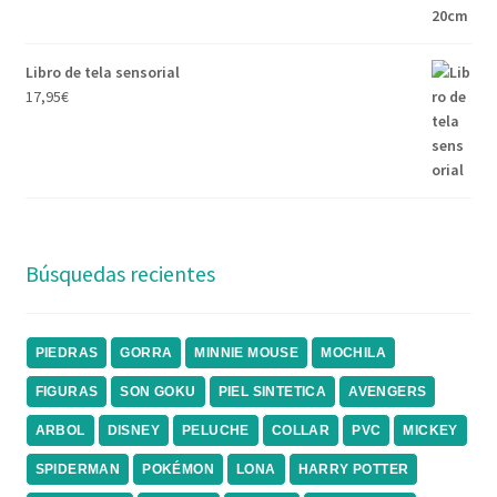
Libro de tela sensorial
17,95
€
Búsquedas recientes
PIEDRAS
GORRA
MINNIE MOUSE
MOCHILA
FIGURAS
SON GOKU
PIEL SINTETICA
AVENGERS
ARBOL
DISNEY
PELUCHE
COLLAR
PVC
MICKEY
SPIDERMAN
POKÉMON
LONA
HARRY POTTER