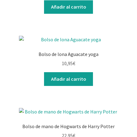
original
actual
Añadir al carrito
era:
es:
15,95€.
12,95€.
Bolso de lona Aguacate yoga
10,95
€
Añadir al carrito
Bolso de mano de Hogwarts de Harry Potter
22,95
€