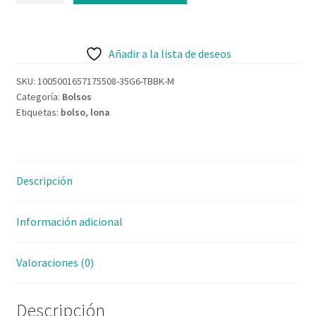
Contacto
lona
Hope
cantidad
Añadir a la lista de deseos
SKU:
1005001657175508-35G6-TBBK-M
Categoría:
Bolsos
Etiquetas:
bolso
,
lona
Descripción
Información adicional
Valoraciones (0)
Descripción