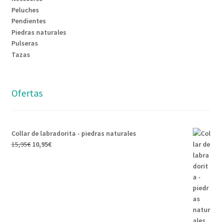
Peluches
Pendientes
Piedras naturales
Pulseras
Tazas
Ofertas
Collar de labradorita - piedras naturales
El
El
15,95
€
10,95
€
precio
precio
original
actual
era:
es:
15,95€.
10,95€.