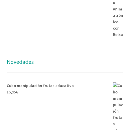
99,95€.
89,95€.
Novedades
Cubo manipulación frutas educativo
16,95
€