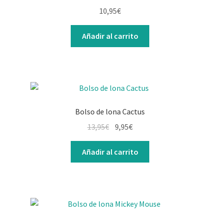
10,95
€
Añadir al carrito
Bolso de lona Cactus
El
El
13,95
€
9,95
€
precio
precio
original
actual
Añadir al carrito
era:
es:
13,95€.
9,95€.