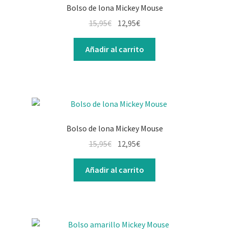
Bolso de lona Mickey Mouse
El
El
15,95
€
12,95
€
precio
precio
original
actual
Añadir al carrito
era:
es:
15,95€.
12,95€.
Bolso de lona Mickey Mouse
El
El
15,95
€
12,95
€
precio
precio
original
actual
Añadir al carrito
era:
es:
15,95€.
12,95€.