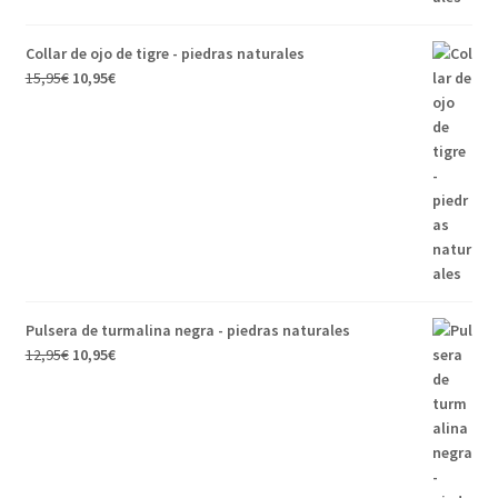
Collar de ojo de tigre - piedras naturales
El
El
15,95
€
10,95
€
precio
precio
original
actual
era:
es:
15,95€.
10,95€.
Pulsera de turmalina negra - piedras naturales
El
El
12,95
€
10,95
€
precio
precio
original
actual
era:
es:
12,95€.
10,95€.