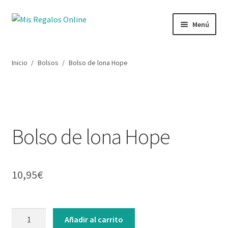
Ir
Ir
Menú
a
al
la
contenido
Tienda
navegación
Inicio
/
Bolsos
/
Bolso de lona Hope
Productos
Secciones
Bolso de lona Hope
Ofertas
Novedades
10,95
€
Lista de deseos
Mi cuenta
Bolso
Añadir al carrito
de