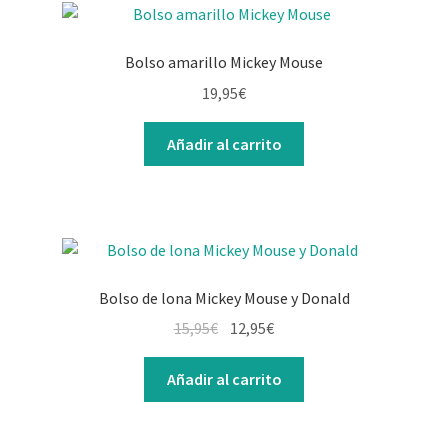
Bolso amarillo Mickey Mouse
19,95
€
Añadir al carrito
Bolso de lona Mickey Mouse y Donald
El
El
15,95
€
12,95
€
precio
precio
original
actual
Añadir al carrito
era:
es:
15,95€.
12,95€.