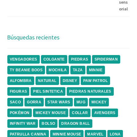
Búsquedas recientes
VENGADORES
COLGANTE
PIEDRAS
SPIDERMAN
TY BEANIE BOOS
MOCHILA
TAZA
MINNIE
ALFOMBRA
NATURAL
DISNEY
PAW PATROL
FIGURAS
PIEL SINTETICA
PIEDRAS NATURALES
SACO
GORRA
STAR WARS
MUG
MICKEY
POKÉMON
MICKEY MOUSE
COLLAR
AVENGERS
INFINITY WAR
BOLSO
DRAGON BALL
PATRULLA CANINA
MINNIE MOUSE
MARVEL
LONA