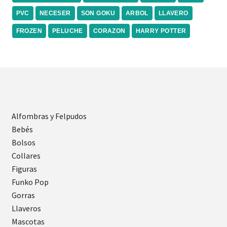
PVC
NECESER
SON GOKU
ARBOL
LLAVERO
FROZEN
PELUCHE
CORAZON
HARRY POTTER
Alfombras y Felpudos
Bebés
Bolsos
Collares
Figuras
Funko Pop
Gorras
Llaveros
Mascotas