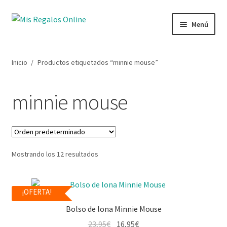
Menú
Tienda
Inicio
/
Productos etiquetados “minnie mouse”
Productos
minnie mouse
Secciones
Ofertas
Mostrando los 12 resultados
Novedades
Lista de deseos
¡OFERTA!
Bolso de lona Minnie Mouse
Mi cuenta
23,95
€
16,95
€