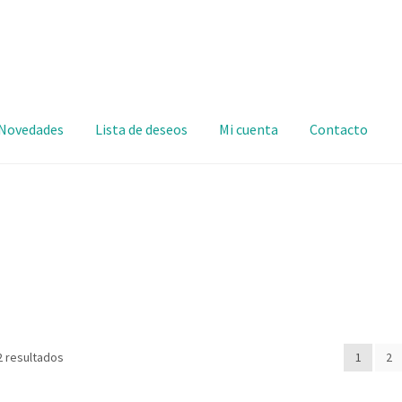
Novedades
Lista de deseos
Mi cuenta
Contacto
2 resultados
1
2