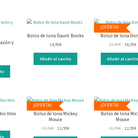
¡OFERTA!
Bolso de lona Daunt Books
Bolso de lona Do
razón y
14,95
€
23,95
€
16,95
€
Añadir al carrito
Añadir al carrit
ito
¡OFERTA!
¡OFERTA!
dos Vino
Bolso de lona Mickey
Bolso de lona Mic
Mouse
Mouse
15,95
€
12,95
€
15,95
€
12,95
€
ito