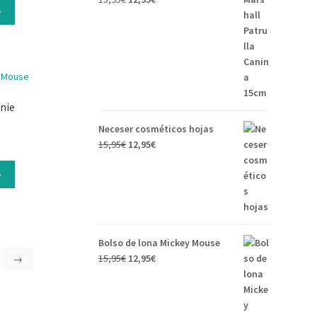
o
nie
Neceser cosméticos hojas
15,95
€
12,95
€
o
Bolso de lona Mickey Mouse
15,95
€
12,95
€
→