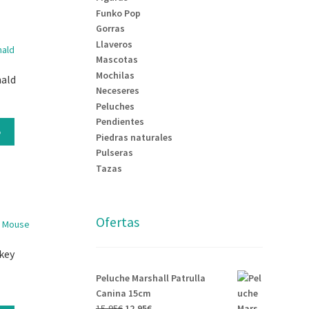
Funko Pop
Gorras
Llaveros
Mascotas
Mochilas
nald
Neceseres
Peluches
Pendientes
o
Piedras naturales
Pulseras
Tazas
Ofertas
key
Peluche Marshall Patrulla
Canina 15cm
15,95
€
12,95
€