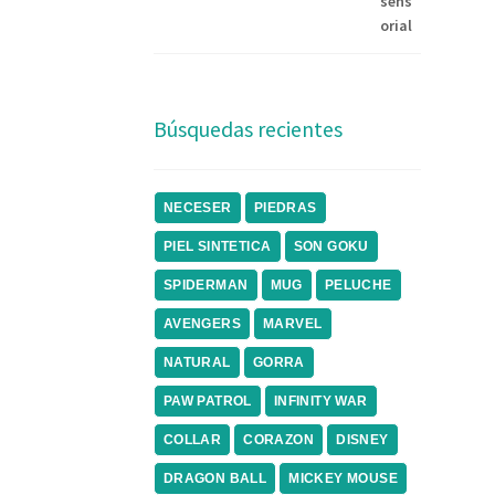
Búsquedas recientes
NECESER
PIEDRAS
PIEL SINTETICA
SON GOKU
SPIDERMAN
MUG
PELUCHE
AVENGERS
MARVEL
NATURAL
GORRA
PAW PATROL
INFINITY WAR
COLLAR
CORAZON
DISNEY
DRAGON BALL
MICKEY MOUSE