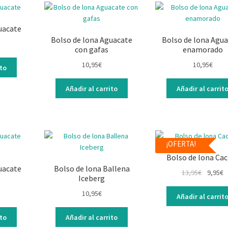
uacate
Bolso de lona Aguacate
Bolso de lona Agu
con gafas
enamorado
10,95
€
10,95
€
ito
Añadir al carrito
Añadir al carrit
¡OFERTA!
Bolso de lona Cac
uacate
Bolso de lona Ballena
13,95
€
9,95
€
Iceberg
10,95
€
Añadir al carrit
ito
Añadir al carrito