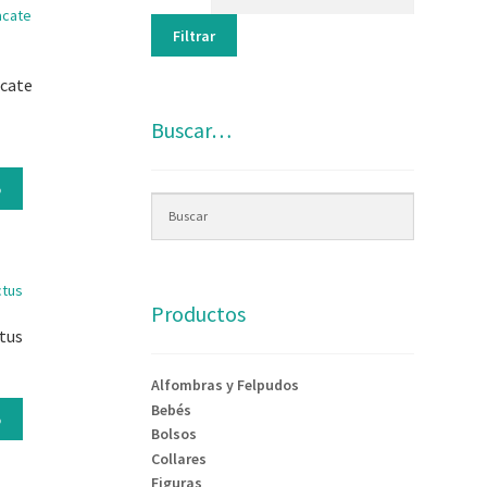
Filtrar
acate
Buscar…
o
Productos
tus
Alfombras y Felpudos
Bebés
o
Bolsos
Collares
Figuras