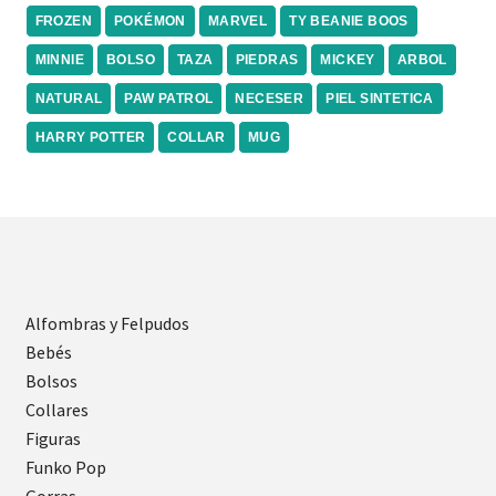
FROZEN
POKÉMON
MARVEL
TY BEANIE BOOS
MINNIE
BOLSO
TAZA
PIEDRAS
MICKEY
ARBOL
NATURAL
PAW PATROL
NECESER
PIEL SINTETICA
HARRY POTTER
COLLAR
MUG
Alfombras y Felpudos
Bebés
Bolsos
Collares
Figuras
Funko Pop