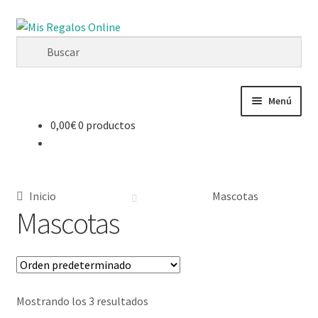
Menú
0,00
€
0 productos
Tienda
Productos
Inicio
Mascotas
Secciones
Mascotas
Ofertas
Novedades
Mostrando los 3 resultados