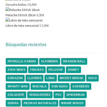
Circuito bolas
19,95
€
Peluche Stitch 20cm
9,95
€
Libro de tela sensorial
17,95
€
Búsquedas recientes
PATRULLA CANINA
ALFOMBRA
DRAGON BALL
STAR WARS
FIGURAS
PELUCHE
DISNEY
CORAZON
LLAVERO
LONA
MICKEY MOUSE
SACO
INFINITY WAR
MOCHILA
SON GOKU
AVENGERS
COLGANTE
VENGADORES
PVC
SPIDERMAN
GORRA
PIEDRAS NATURALES
MINNIE MOUSE