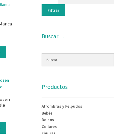
Filtrar
Blanca
Buscar…
o
Productos
rozen
ble
Alfombras y Felpudos
Bebés
Bolsos
Collares
o
Figuras