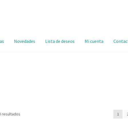
as
Novedades
Lista de deseos
Mi cuenta
Contac
3 resultados
1