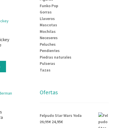
Funko Pop
Gorras
Llaveros
Mascotas
Mochilas
Neceseres
ickey
Peluches
e
Pendientes
Piedras naturales
Pulseras
o
Tazas
Ofertas
s
Felpudo Star Wars Yoda
ra
26,95
€
24,95
€