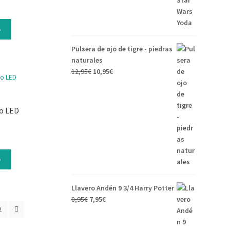
o
Pulsera de ojo de tigre - piedras
naturales
12,95
€
10,95
€
o LED
o
Llavero Andén 9 3/4 Harry Potter
8,95
€
7,95
€
2