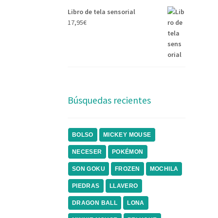
Libro de tela sensorial
17,95
€
Búsquedas recientes
BOLSO
MICKEY MOUSE
NECESER
POKÉMON
SON GOKU
FROZEN
MOCHILA
PIEDRAS
LLAVERO
DRAGON BALL
LONA