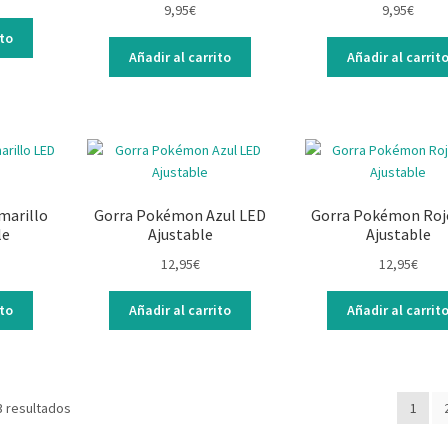
9,95
€
9,95
€
ito
Añadir al carrito
Añadir al carrit
marillo
Gorra Pokémon Azul LED
Gorra Pokémon Roj
le
Ajustable
Ajustable
12,95
€
12,95
€
ito
Añadir al carrito
Añadir al carrit
3 resultados
1