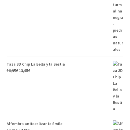
original
actual
era:
es:
12,95€.
10,95€.
Taza 3D Chip La Bella y la Bestia
El
El
16,95
€
13,95
€
precio
precio
original
actual
era:
es:
16,95€.
13,95€.
Alfombra antideslizante Smile
El
El
14,95
€
12,95
€