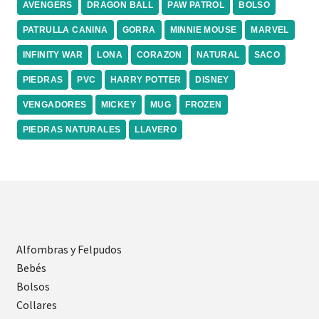
AVENGERS
DRAGON BALL
PAW PATROL
BOLSO
PATRULLA CANINA
GORRA
MINNIE MOUSE
MARVEL
INFINITY WAR
LONA
CORAZON
NATURAL
SACO
PIEDRAS
PVC
HARRY POTTER
DISNEY
VENGADORES
MICKEY
MUG
FROZEN
PIEDRAS NATURALES
LLAVERO
Alfombras y Felpudos
Bebés
Bolsos
Collares