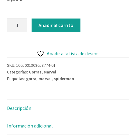
Contacto
Gorra
Añadir al carrito
para
niños
Spiderman
Roja
Añadir a la lista de deseos
Ajustable
SKU:
1005001308658774-01
cantidad
Categorías:
Gorras
,
Marvel
Etiquetas:
gorra
,
marvel
,
spiderman
Descripción
Información adicional