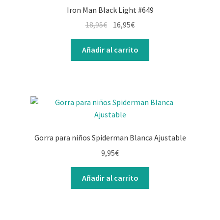
Iron Man Black Light #649
El
El
18,95
€
16,95
€
precio
precio
original
actual
Añadir al carrito
era:
es:
18,95€.
16,95€.
Gorra para niños Spiderman Blanca Ajustable
9,95
€
Añadir al carrito