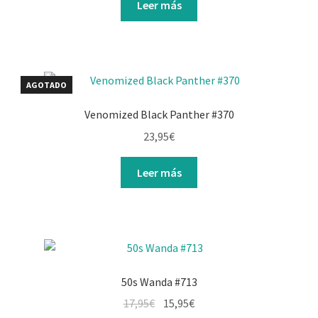
Leer más
AGOTADO
Venomized Black Panther #370
23,95
€
Leer más
50s Wanda #713
El
El
17,95
€
15,95
€