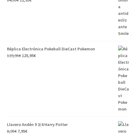
precio
precio
original
actual
era:
es:
14,95€.
12,95€.
Réplica Electrónica Pokeball DieCast Pokemon
El
El
129,95
€
125,95
€
precio
precio
original
actual
era:
es:
129,95€.
125,95€.
Llavero Andén 9 3/4 Harry Potter
El
El
8,95
€
7,95
€