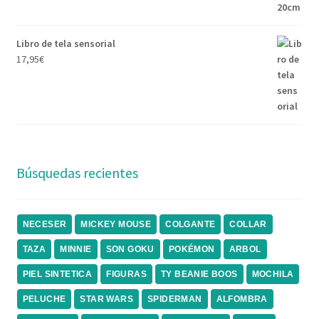
Libro de tela sensorial
17,95
€
Búsquedas recientes
NECESER
MICKEY MOUSE
COLGANTE
COLLAR
TAZA
MINNIE
SON GOKU
POKÉMON
ARBOL
PIEL SINTETICA
FIGURAS
TY BEANIE BOOS
MOCHILA
PELUCHE
STAR WARS
SPIDERMAN
ALFOMBRA