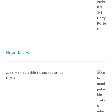
precio
precio
original
actual
era:
es:
8,95€.
7,95€.
Novedades
Cubo manipulación frutas educativo
16,95
€