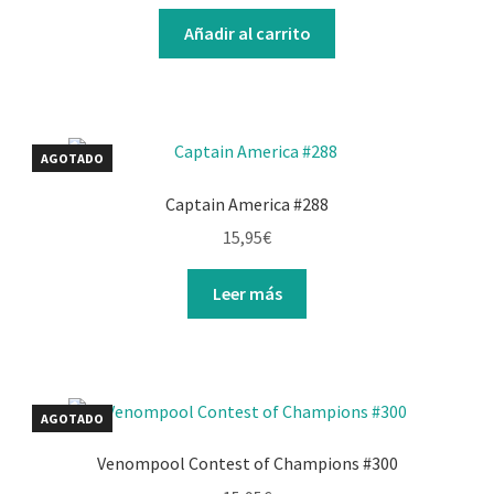
precio
precio
original
actual
Añadir al carrito
era:
es:
17,95€.
15,95€.
AGOTADO
Captain America #288
15,95
€
Leer más
AGOTADO
Venompool Contest of Champions #300