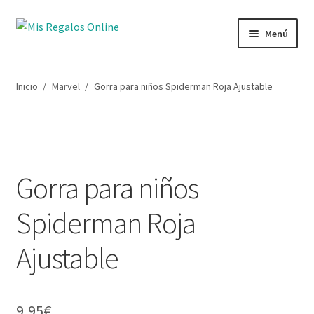
Ir
Ir
Menú
a
al
la
contenido
Tienda
navegación
Inicio
/
Marvel
/
Gorra para niños Spiderman Roja Ajustable
Productos
Secciones
Gorra para niños
Ofertas
Spiderman Roja
Novedades
Ajustable
Lista de deseos
Mi cuenta
9,95
€