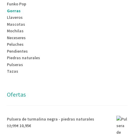
Funko Pop
Gorras
Llaveros
Mascotas
Mochilas
Neceseres
Peluches
Pendientes
Piedras naturales
Pulseras
Tazas
Ofertas
Pulsera de turmalina negra - piedras naturales
El
El
12,95
€
10,95
€
precio
precio