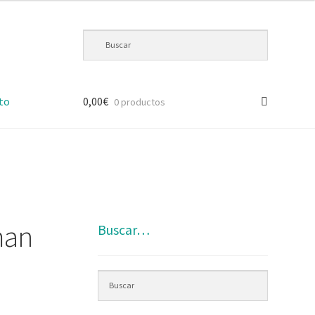
to
0,00
€
0 productos
man
Buscar…