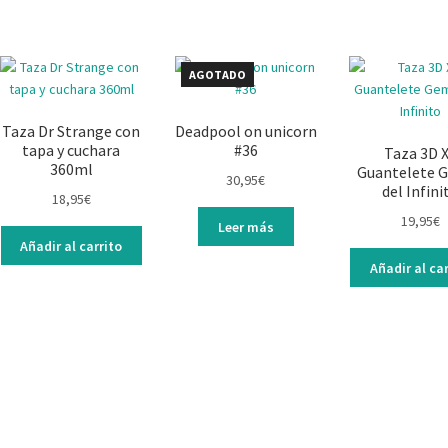
AGOTADO
Taza Dr Strange con
Deadpool on unicorn
tapa y cuchara
#36
Taza 3D 
360ml
Guantelete 
30,95
€
del Infini
18,95
€
19,95
€
Leer más
Añadir al carrito
Añadir al car