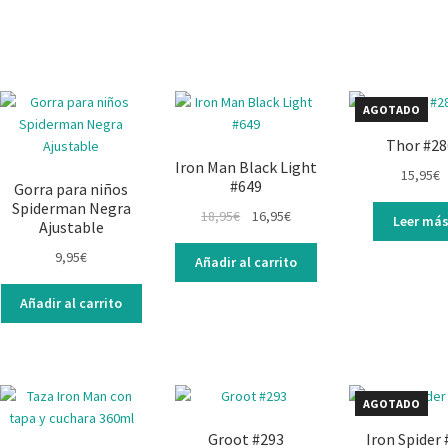
AGOTADO
Thor #28
Iron Man Black Light
15,95
€
#649
Gorra para niños
Spiderman Negra
18,95
€
16,95
€
Leer má
Ajustable
9,95
€
Añadir al carrito
Añadir al carrito
AGOTADO
Groot #293
Iron Spider 