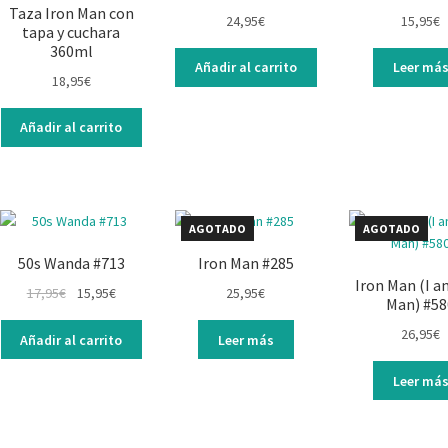
Taza Iron Man con
24,95
€
15,95
€
tapa y cuchara
360ml
Añadir al carrito
Leer má
18,95
€
Añadir al carrito
AGOTADO
AGOTADO
50s Wanda #713
Iron Man #285
Iron Man (I a
17,95
€
15,95
€
25,95
€
Man) #58
26,95
€
Añadir al carrito
Leer más
Leer má