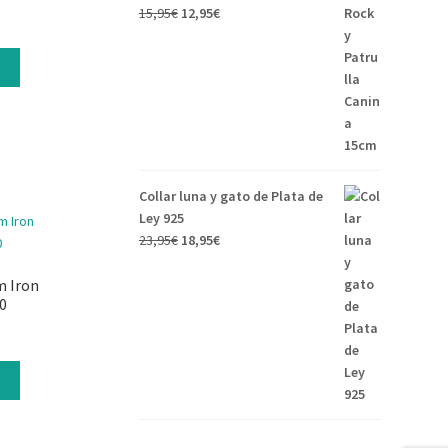
15,95
€
12,95
€
s
Collar luna y gato de Plata de
Ley 925
23,95
€
18,95
€
m Iron
0
s