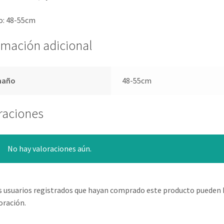
: 48-55cm
rmación adicional
maño
48-55cm
raciones
No hay valoraciones aún.
s usuarios registrados que hayan comprado este producto pueden 
oración.