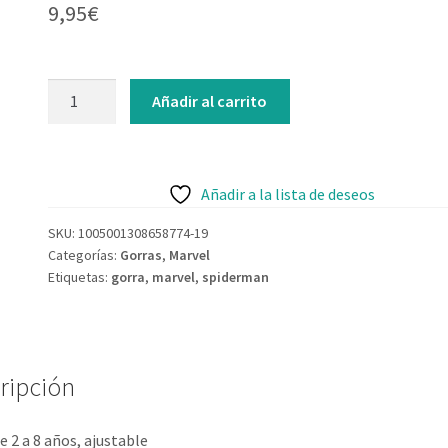
9,95
€
Añadir al carrito
Añadir a la lista de deseos
SKU:
1005001308658774-19
Categorías:
Gorras
,
Marvel
Etiquetas:
gorra
,
marvel
,
spiderman
ripción
e 2 a 8 años, ajustable