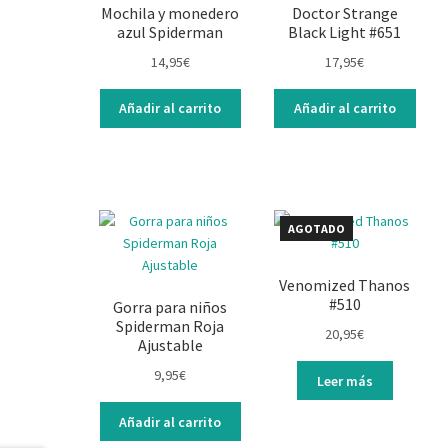
Mochila y monedero
Doctor Strange
azul Spiderman
Black Light #651
14,95
€
17,95
€
Añadir al carrito
Añadir al carrito
AGOTADO
Venomized Thanos
#510
Gorra para niños
Spiderman Roja
20,95
€
Ajustable
9,95
€
Leer más
Añadir al carrito