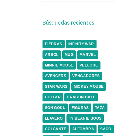
Búsquedas recientes
PIEDRAS
INFINITY WAR
ARBOL
MUG
MARVEL
MINNIE MOUSE
PELUCHE
AVENGERS
VENGADORES
STAR WARS
MICKEY MOUSE
COLLAR
DRAGON BALL
SON GOKU
FIGURAS
TAZA
LLAVERO
TY BEANIE BOOS
COLGANTE
ALFOMBRA
SACO