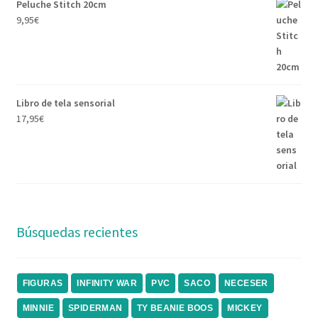
Peluche Stitch 20cm
9,95
€
Libro de tela sensorial
17,95
€
Búsquedas recientes
FIGURAS
INFINITY WAR
PVC
SACO
NECESER
MINNIE
SPIDERMAN
TY BEANIE BOOS
MICKEY