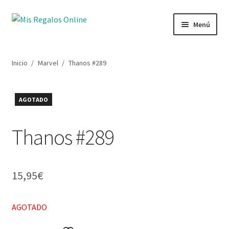
Menú
Tienda
Inicio
/
Marvel
/
Thanos #289
Productos
AGOTADO
Secciones
Thanos #289
Ofertas
Novedades
15,95
€
Lista de deseos
AGOTADO
Mi cuenta