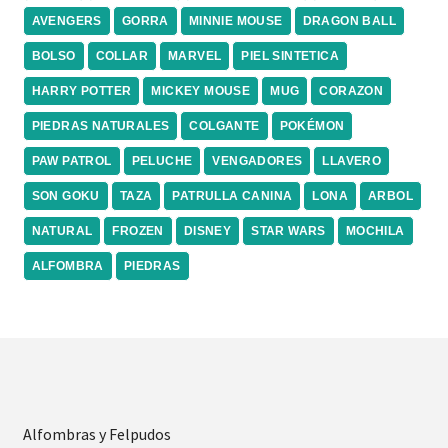
AVENGERS
GORRA
MINNIE MOUSE
DRAGON BALL
BOLSO
COLLAR
MARVEL
PIEL SINTETICA
HARRY POTTER
MICKEY MOUSE
MUG
CORAZON
PIEDRAS NATURALES
COLGANTE
POKÉMON
PAW PATROL
PELUCHE
VENGADORES
LLAVERO
SON GOKU
TAZA
PATRULLA CANINA
LONA
ARBOL
NATURAL
FROZEN
DISNEY
STAR WARS
MOCHILA
ALFOMBRA
PIEDRAS
Alfombras y Felpudos