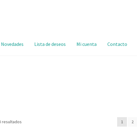
Novedades
Lista de deseos
Mi cuenta
Contacto
8 resultados
1
2