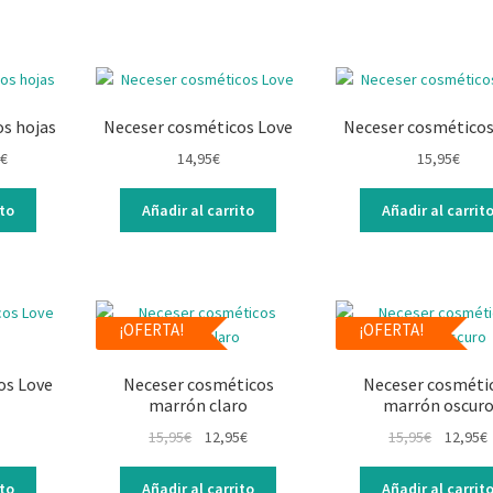
s hojas
Neceser cosméticos Love
Neceser cosméticos
€
14,95
€
15,95
€
ito
Añadir al carrito
Añadir al carrit
¡OFERTA!
¡OFERTA!
os Love
Neceser cosméticos
Neceser cosméti
marrón claro
marrón oscur
15,95
€
12,95
€
15,95
€
12,95
€
ito
Añadir al carrito
Añadir al carrit