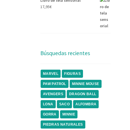
Libro de tela sensorial
17,95
€
Búsquedas recientes
MARVEL
FIGURAS
PAW PATROL
MINNIE MOUSE
AVENGERS
DRAGON BALL
LONA
SACO
ALFOMBRA
GORRA
MINNIE
PIEDRAS NATURALES