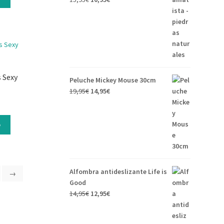
 Sexy
Peluche Mickey Mouse 30cm
19,95
€
14,95
€
o
Alfombra antideslizante Life is
→
Good
14,95
€
12,95
€