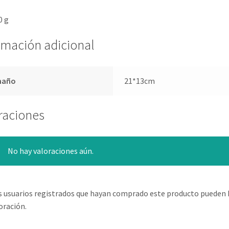
0 g
rmación adicional
maño
21*13cm
raciones
No hay valoraciones aún.
s usuarios registrados que hayan comprado este producto pueden 
oración.