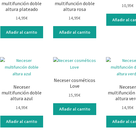
multifunción doble
multifunción doble
10,95
€
altura plateado
altura rosa
14,95
€
14,95
€
Añadir al car
Añadir al carrito
Añadir al carrito
Neceser cosméticos
Love
Neceser
Neceser
multifunción doble
multifunción
15,95
€
altura azul
altura ver
14,95
€
14,95
€
Añadir al carrito
Añadir al carrito
Añadir al car