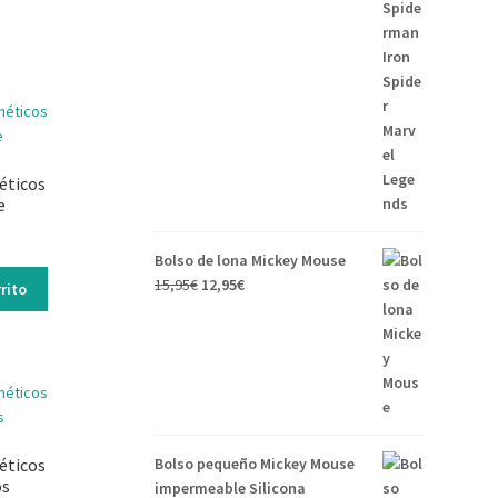
éticos
e
Bolso de lona Mickey Mouse
15,95
€
12,95
€
rito
éticos
Bolso pequeño Mickey Mouse
os
impermeable Silicona