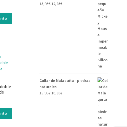
15,95
€
12,95
€
rito
Collar de Malaquita - piedras
 doble
naturales
de
15,95
€
10,95
€
rito