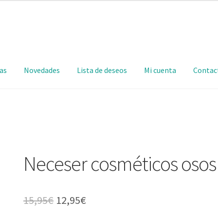
as
Novedades
Lista de deseos
Mi cuenta
Contac
Neceser cosméticos osos
15,95
€
12,95
€