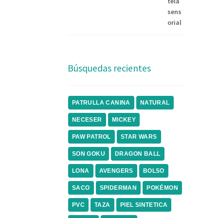
Búsquedas recientes
PATRULLA CANINA
NATURAL
NECESER
MICKEY
PAW PATROL
STAR WARS
SON GOKU
DRAGON BALL
LONA
AVENGERS
BOLSO
SACO
SPIDERMAN
POKÉMON
PVC
TAZA
PIEL SINTETICA