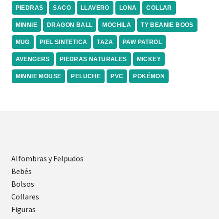
PIEDRAS
SACO
LLAVERO
LONA
COLLAR
MINNIE
DRAGON BALL
MOCHILA
TY BEANIE BOOS
MUG
PIEL SINTETICA
TAZA
PAW PATROL
AVENGERS
PIEDRAS NATURALES
MICKEY
MINNIE MOUSE
PELUCHE
PVC
POKÉMON
Alfombras y Felpudos
Bebés
Bolsos
Collares
Figuras