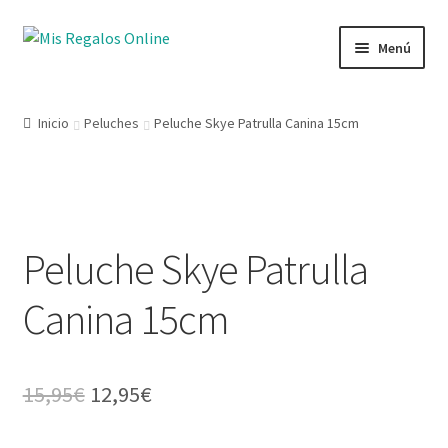
Menú
Tienda
Inicio
Peluches
Peluche Skye Patrulla Canina 15cm
Productos
Secciones
Peluche Skye Patrulla
Ofertas
Canina 15cm
Novedades
Lista de deseos
15,95
€
12,95
€
Mi cuenta