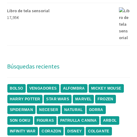
Libro de tela sensorial
17,95
€
Búsquedas recientes
BOLSO
VENGADORES
ALFOMBRA
MICKEY MOUSE
HARRY POTTER
STAR WARS
MARVEL
FROZEN
SPIDERMAN
NECESER
NATURAL
GORRA
SON GOKU
FIGURAS
PATRULLA CANINA
ARBOL
INFINITY WAR
CORAZON
DISNEY
COLGANTE