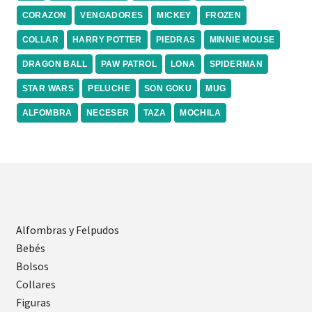
CORAZON
VENGADORES
MICKEY
FROZEN
COLLAR
HARRY POTTER
PIEDRAS
MINNIE MOUSE
DRAGON BALL
PAW PATROL
LONA
SPIDERMAN
STAR WARS
PELUCHE
SON GOKU
MUG
ALFOMBRA
NECESER
TAZA
MOCHILA
Alfombras y Felpudos
Bebés
Bolsos
Collares
Figuras