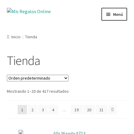
Menú
Tienda
Inicio
Tienda
Productos
Tienda
Secciones
Ofertas
Mostrando 1–20 de 417 resultados
Novedades
Lista de deseos
1
2
3
4
…
19
20
21
Mi cuenta