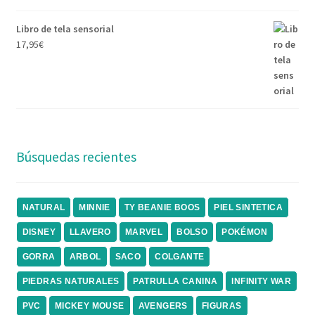
Libro de tela sensorial
17,95
€
Búsquedas recientes
NATURAL
MINNIE
TY BEANIE BOOS
PIEL SINTETICA
DISNEY
LLAVERO
MARVEL
BOLSO
POKÉMON
GORRA
ARBOL
SACO
COLGANTE
PIEDRAS NATURALES
PATRULLA CANINA
INFINITY WAR
PVC
MICKEY MOUSE
AVENGERS
FIGURAS