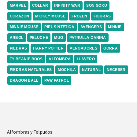
MARVEL
COLLAR
INFINITY WAR
SON GOKU
CORAZON
MICKEY MOUSE
FROZEN
FIGURAS
MINNIE MOUSE
PIEL SINTETICA
AVENGERS
MINNIE
ARBOL
PELUCHE
MUG
PATRULLA CANINA
PIEDRAS
HARRY POTTER
VENGADORES
GORRA
TY BEANIE BOOS
ALFOMBRA
LLAVERO
PIEDRAS NATURALES
MOCHILA
NATURAL
NECESER
DRAGON BALL
PAW PATROL
Alfombras y Felpudos