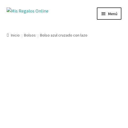
Menú
Tienda
Inicio
Bolsos
Bolso azul cruzado con lazo
Productos
Secciones
Ofertas
Novedades
Lista de deseos
Mi cuenta