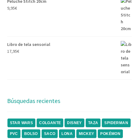
Peluche Stitch 20cm
9,95
€
Libro de tela sensorial
17,95
€
Búsquedas recientes
STAR WARS
COLGANTE
DISNEY
TAZA
SPIDERMAN
PVC
BOLSO
SACO
LONA
MICKEY
POKÉMON