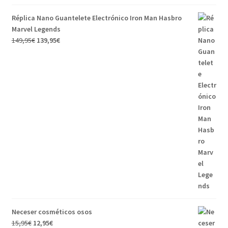
Réplica Nano Guantelete Electrónico Iron Man Hasbro
Marvel Legends
El
El
149,95
€
139,95
€
precio
precio
original
actual
era:
es:
149,95€.
139,95€.
Neceser cosméticos osos
El
El
15,95
€
12,95
€