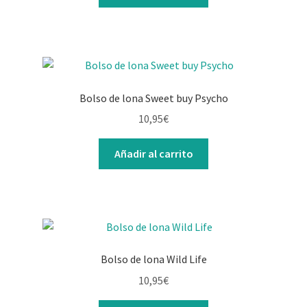
era:
es:
15,95€.
12,95€.
Bolso de lona Sweet buy Psycho
10,95
€
Añadir al carrito
Bolso de lona Wild Life
10,95
€