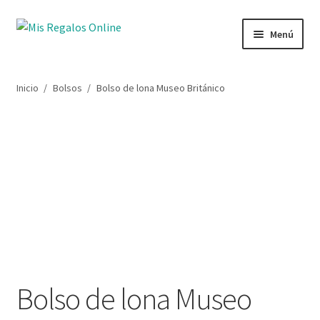
Ir
Ir
Menú
a
al
la
contenido
Tienda
navegación
Inicio
/
Bolsos
/
Bolso de lona Museo Británico
Productos
Secciones
Ofertas
Novedades
Lista de deseos
Bolso de lona Museo
Mi cuenta