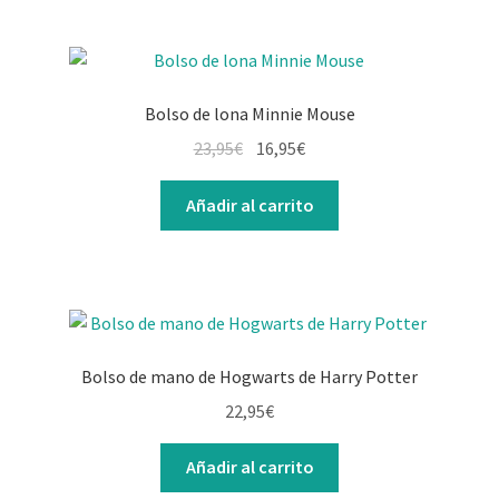
Bolso de lona Minnie Mouse
El
El
23,95
€
16,95
€
precio
precio
original
actual
Añadir al carrito
era:
es:
23,95€.
16,95€.
Bolso de mano de Hogwarts de Harry Potter
22,95
€
Añadir al carrito