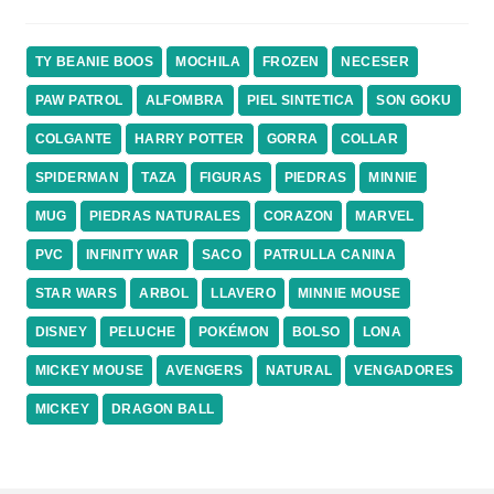
TY BEANIE BOOS
MOCHILA
FROZEN
NECESER
PAW PATROL
ALFOMBRA
PIEL SINTETICA
SON GOKU
COLGANTE
HARRY POTTER
GORRA
COLLAR
SPIDERMAN
TAZA
FIGURAS
PIEDRAS
MINNIE
MUG
PIEDRAS NATURALES
CORAZON
MARVEL
PVC
INFINITY WAR
SACO
PATRULLA CANINA
STAR WARS
ARBOL
LLAVERO
MINNIE MOUSE
DISNEY
PELUCHE
POKÉMON
BOLSO
LONA
MICKEY MOUSE
AVENGERS
NATURAL
VENGADORES
MICKEY
DRAGON BALL