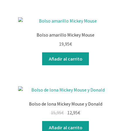
Bolso amarillo Mickey Mouse
19,95
€
Añadir al carrito
Bolso de lona Mickey Mouse y Donald
El
El
15,95
€
12,95
€
precio
precio
original
actual
Añadir al carrito