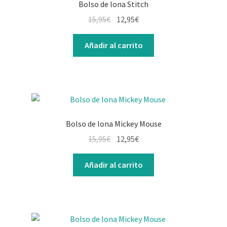
Bolso de lona Stitch
El
El
15,95
€
12,95
€
precio
precio
original
actual
Añadir al carrito
era:
es:
15,95€.
12,95€.
Bolso de lona Mickey Mouse
El
El
15,95
€
12,95
€
precio
precio
original
actual
Añadir al carrito
era:
es:
15,95€.
12,95€.