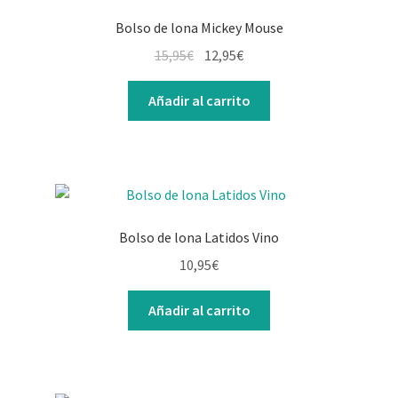
Bolso de lona Mickey Mouse
El
El
15,95
€
12,95
€
precio
precio
original
actual
Añadir al carrito
era:
es:
15,95€.
12,95€.
Bolso de lona Latidos Vino
10,95
€
Añadir al carrito