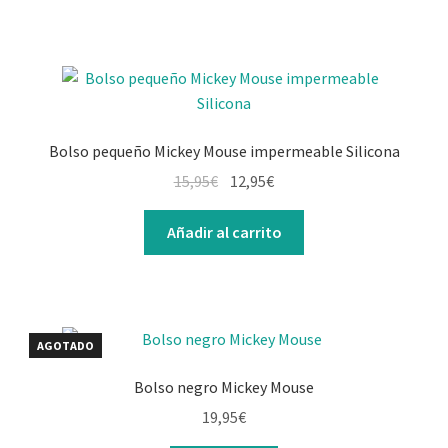
Bolso pequeño Mickey Mouse impermeable Silicona
El
El
15,95
€
12,95
€
precio
precio
original
actual
Añadir al carrito
era:
es:
15,95€.
12,95€.
AGOTADO
Bolso negro Mickey Mouse
19,95
€