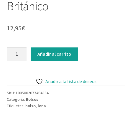
Británico
Contacto
12,95
€
Bolso
Añadir al carrito
de
lona
Museo
Británico
Añadir a la lista de deseos
cantidad
SKU:
1005002077494834
Categoría:
Bolsos
Etiquetas:
bolso
,
lona