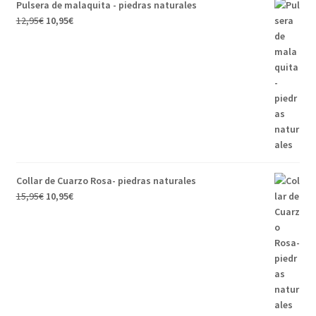
Pulsera de malaquita - piedras naturales
El
El
12,95
€
10,95
€
precio
precio
original
actual
era:
es:
12,95€.
10,95€.
Collar de Cuarzo Rosa- piedras naturales
El
El
15,95
€
10,95
€
precio
precio
original
actual
era:
es:
15,95€.
10,95€.