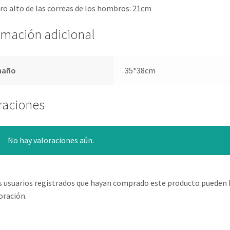
o alto de las correas de los hombros: 21cm
rmación adicional
maño
35*38cm
raciones
No hay valoraciones aún.
s usuarios registrados que hayan comprado este producto pueden 
oración.