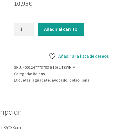
10,95
€
Añadir al carrito
Añadir a la lista de deseos
SKU:
4001247773793-B1632-TBWH-M
Categoría:
Bolsos
Etiquetas:
aguacate
,
avocado
,
bolso
,
lona
ripción
: 35*38cm