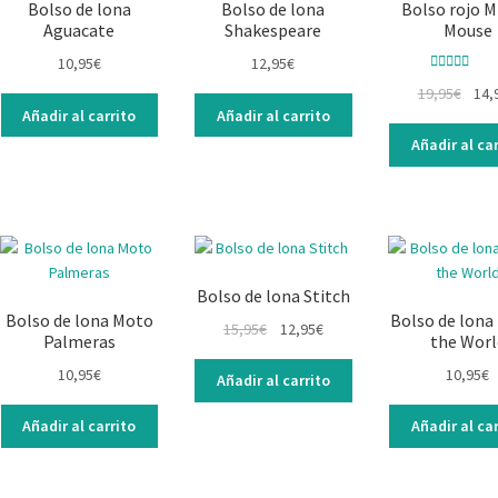
Bolso de lona
Bolso de lona
Bolso rojo M
Aguacate
Shakespeare
Mouse
10,95
€
12,95
€
Valorado co
19,95
€
14,
5.00
de 5
Añadir al carrito
Añadir al carrito
Añadir al car
Bolso de lona Stitch
Bolso de lona Moto
Bolso de lona
15,95
€
12,95
€
Palmeras
the Worl
10,95
€
10,95
€
Añadir al carrito
Añadir al carrito
Añadir al car