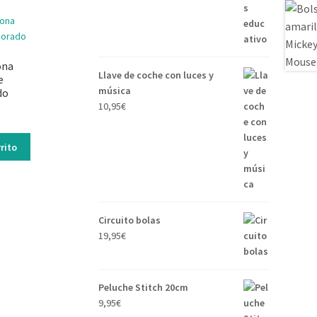
ona
Llave de coche con luces y
e
música
do
10,95
€
rito
Circuito bolas
19,95
€
Peluche Stitch 20cm
9,95
€