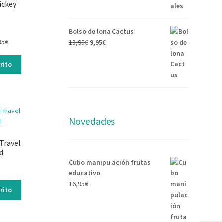
ickey
Bolso de lona Cactus
n
95
€
13,95
€
9,95
€
rito
Novedades
 Travel
d
Cubo manipulación frutas
educativo
16,95
€
rito