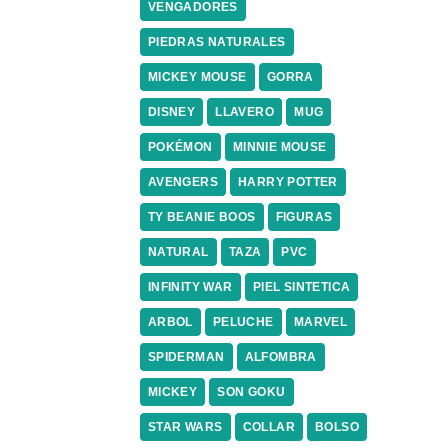
VENGADORES
PIEDRAS NATURALES
MICKEY MOUSE
GORRA
DISNEY
LLAVERO
MUG
POKÉMON
MINNIE MOUSE
AVENGERS
HARRY POTTER
TY BEANIE BOOS
FIGURAS
NATURAL
TAZA
PVC
INFINITY WAR
PIEL SINTETICA
ARBOL
PELUCHE
MARVEL
SPIDERMAN
ALFOMBRA
MICKEY
SON GOKU
STAR WARS
COLLAR
BOLSO