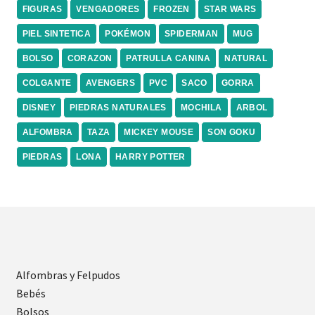
FIGURAS
VENGADORES
FROZEN
STAR WARS
PIEL SINTETICA
POKÉMON
SPIDERMAN
MUG
BOLSO
CORAZON
PATRULLA CANINA
NATURAL
COLGANTE
AVENGERS
PVC
SACO
GORRA
DISNEY
PIEDRAS NATURALES
MOCHILA
ARBOL
ALFOMBRA
TAZA
MICKEY MOUSE
SON GOKU
PIEDRAS
LONA
HARRY POTTER
Alfombras y Felpudos
Bebés
Bolsos