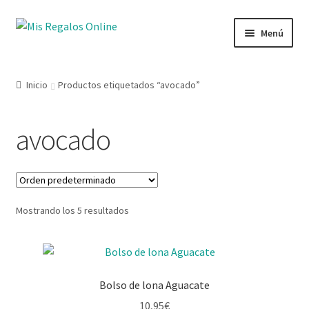
Menú
Tienda
Inicio
Productos etiquetados “avocado”
Productos
avocado
Secciones
Ofertas
Mostrando los 5 resultados
Novedades
Lista de deseos
Bolso de lona Aguacate
Mi cuenta
10,95
€