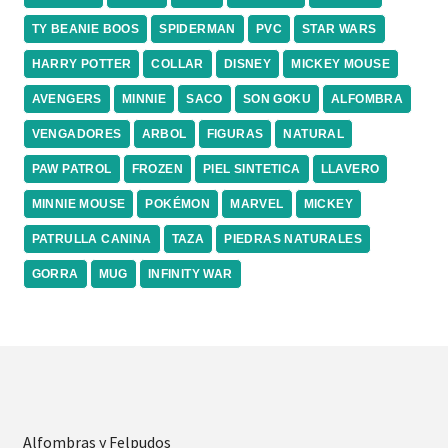
TY BEANIE BOOS
SPIDERMAN
PVC
STAR WARS
HARRY POTTER
COLLAR
DISNEY
MICKEY MOUSE
AVENGERS
MINNIE
SACO
SON GOKU
ALFOMBRA
VENGADORES
ARBOL
FIGURAS
NATURAL
PAW PATROL
FROZEN
PIEL SINTETICA
LLAVERO
MINNIE MOUSE
POKÉMON
MARVEL
MICKEY
PATRULLA CANINA
TAZA
PIEDRAS NATURALES
GORRA
MUG
INFINITY WAR
Alfombras y Felpudos