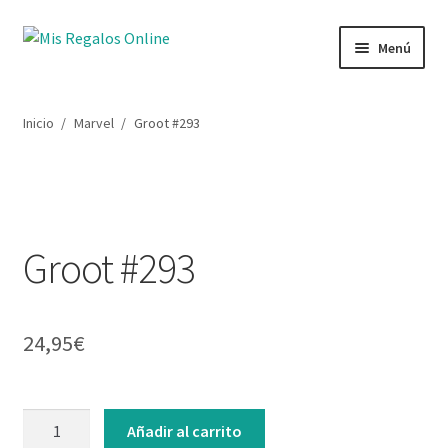
Menú
Tienda
Inicio
/
Marvel
/
Groot #293
Productos
Secciones
Groot #293
Ofertas
Novedades
24,95
€
Lista de deseos
Mi cuenta
Añadir al carrito