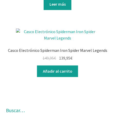
Leer más
Casco Electrónico Spiderman Iron Spider Marvel Legends
El
El
149,95
€
139,95
€
precio
precio
original
actual
Añadir al carrito
era:
es:
149,95€.
139,95€.
Buscar…