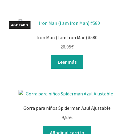
17,95€.
15,95€.
AGOTADO
Iron Man (I am Iron Man) #580
26,95
€
Leer más
Gorra para niños Spiderman Azul Ajustable
9,95
€
Añadir al carrito