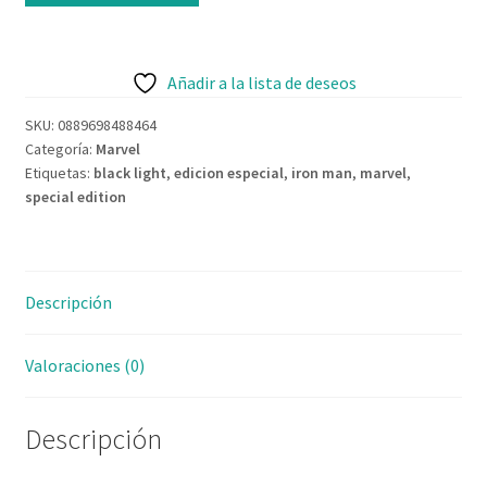
era:
es:
Contacto
Black
18,95€.
16,95€.
Light
#649
Añadir a la lista de deseos
cantidad
SKU:
0889698488464
Categoría:
Marvel
Etiquetas:
black light
,
edicion especial
,
iron man
,
marvel
,
special edition
Descripción
Valoraciones (0)
Descripción