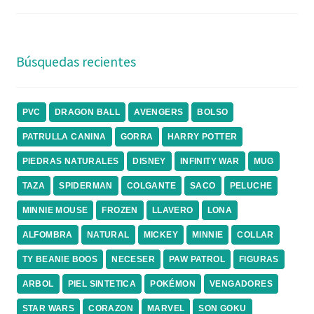
Búsquedas recientes
PVC
DRAGON BALL
AVENGERS
BOLSO
PATRULLA CANINA
GORRA
HARRY POTTER
PIEDRAS NATURALES
DISNEY
INFINITY WAR
MUG
TAZA
SPIDERMAN
COLGANTE
SACO
PELUCHE
MINNIE MOUSE
FROZEN
LLAVERO
LONA
ALFOMBRA
NATURAL
MICKEY
MINNIE
COLLAR
TY BEANIE BOOS
NECESER
PAW PATROL
FIGURAS
ARBOL
PIEL SINTETICA
POKÉMON
VENGADORES
STAR WARS
CORAZON
MARVEL
SON GOKU