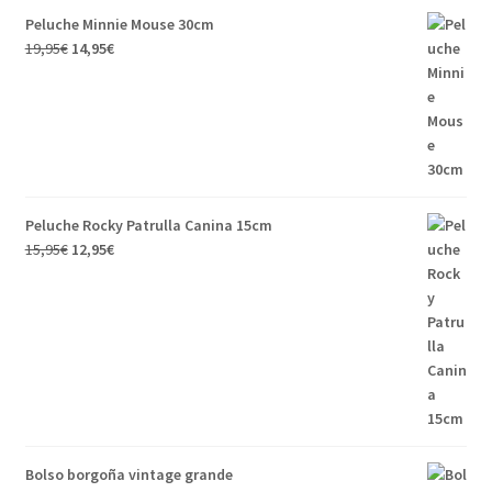
Peluche Minnie Mouse 30cm
El
El
19,95
€
14,95
€
precio
precio
original
actual
era:
es:
19,95€.
14,95€.
Peluche Rocky Patrulla Canina 15cm
El
El
15,95
€
12,95
€
precio
precio
original
actual
era:
es:
15,95€.
12,95€.
Bolso borgoña vintage grande