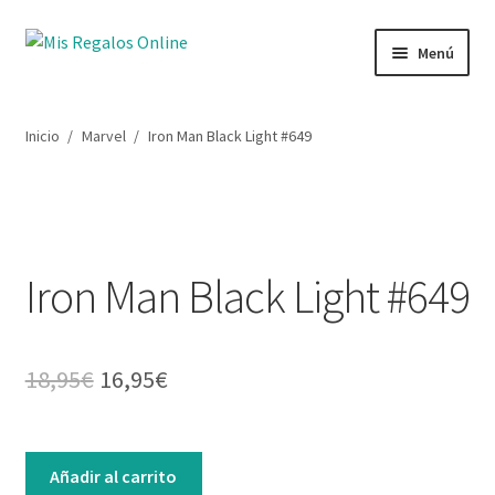
Ir
Ir
Menú
a
al
la
contenido
Tienda
navegación
Inicio
/
Marvel
/
Iron Man Black Light #649
Productos
Secciones
Iron Man Black Light #649
Ofertas
Novedades
El
El
18,95
€
16,95
€
Lista de deseos
precio
precio
original
actual
Mi cuenta
Iron
Añadir al carrito
Man