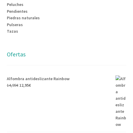
Peluches
Pendientes
Piedras naturales
Pulseras
Tazas
Ofertas
Alfombra antideslizante Rainbow
El
El
14,95
€
12,95
€
precio
precio
original
actual
era:
es:
14,95€.
12,95€.