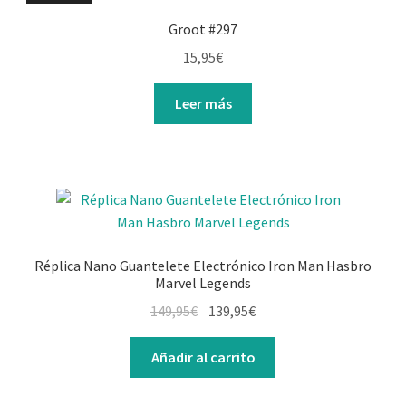
Groot #297
15,95
€
Leer más
Réplica Nano Guantelete Electrónico Iron Man Hasbro
Marvel Legends
El
El
149,95
€
139,95
€
precio
precio
original
actual
Añadir al carrito
era:
es:
149,95€.
139,95€.