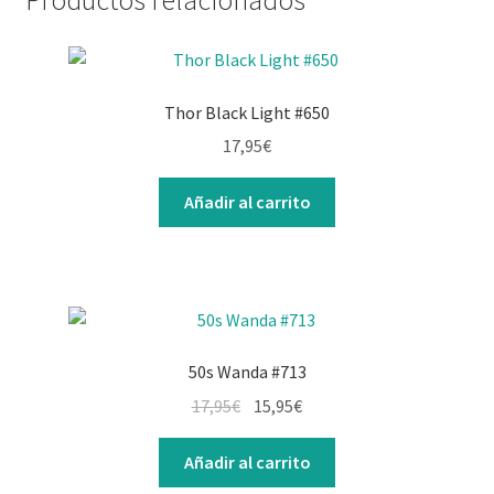
Thor Black Light #650
17,95
€
Añadir al carrito
50s Wanda #713
El
El
17,95
€
15,95
€
precio
precio
original
actual
Añadir al carrito
era:
es: