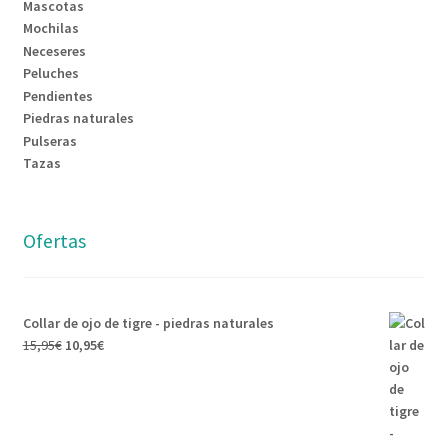
Mascotas
Mochilas
Neceseres
Peluches
Pendientes
Piedras naturales
Pulseras
Tazas
Ofertas
Collar de ojo de tigre - piedras naturales
El
El
15,95
€
10,95
€
precio
precio
original
actual
era:
es:
15,95€.
10,95€.