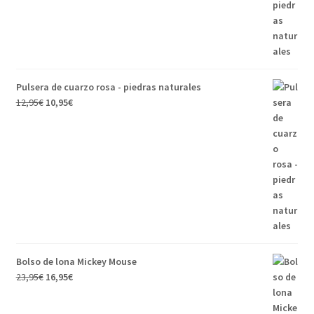
Pulsera de cuarzo rosa - piedras naturales
El
El
12,95
€
10,95
€
precio
precio
original
actual
era:
es:
12,95€.
10,95€.
Bolso de lona Mickey Mouse
El
El
23,95
€
16,95
€
precio
precio
original
actual