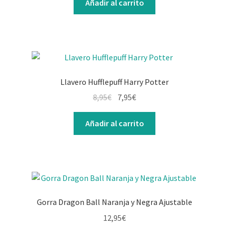
Añadir al carrito
Llavero Hufflepuff Harry Potter
El
El
8,95
€
7,95
€
precio
precio
original
actual
Añadir al carrito
era:
es:
8,95€.
7,95€.
Gorra Dragon Ball Naranja y Negra Ajustable
12,95
€