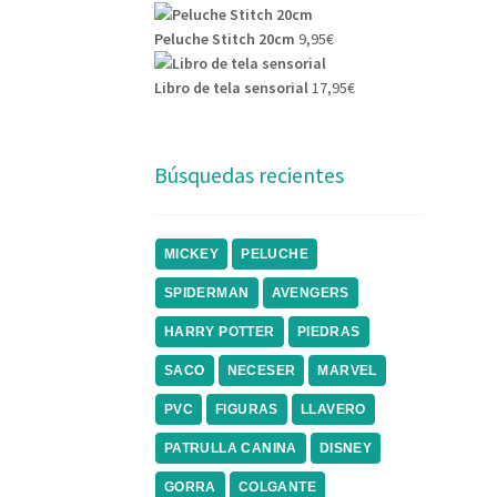
Peluche Stitch 20cm
9,95
€
Libro de tela sensorial
17,95
€
Búsquedas recientes
MICKEY
PELUCHE
SPIDERMAN
AVENGERS
HARRY POTTER
PIEDRAS
SACO
NECESER
MARVEL
PVC
FIGURAS
LLAVERO
PATRULLA CANINA
DISNEY
GORRA
COLGANTE