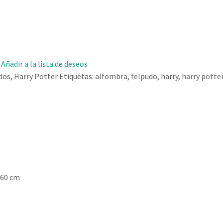
Añadir a la lista de deseos
dos
,
Harry Potter
Etiquetas:
alfombra
,
felpudo
,
harry
,
harry potte
 60 cm