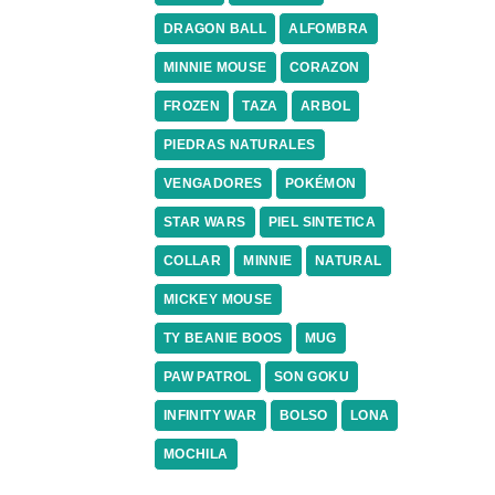
DRAGON BALL
ALFOMBRA
MINNIE MOUSE
CORAZON
FROZEN
TAZA
ARBOL
PIEDRAS NATURALES
VENGADORES
POKÉMON
STAR WARS
PIEL SINTETICA
COLLAR
MINNIE
NATURAL
MICKEY MOUSE
TY BEANIE BOOS
MUG
PAW PATROL
SON GOKU
INFINITY WAR
BOLSO
LONA
MOCHILA