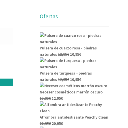
Ofertas
Pulsera de cuarzo rosa - piedras
El
El
naturales
12,95
€
10,95
€
precio
precio
original
actual
era:
es:
Pulsera de turquesa - piedras
12,95€.
El
10,95€.
El
naturales
12,95
€
10,95
€
precio
precio
original
actual
Neceser cosméticos marrón oscuro
El
El
era:
es:
15,95
€
12,95
€
precio
precio
12,95€.
10,95€.
original
actual
era:
es:
Alfombra antideslizante Peachy Clean
15,95€.
El
12,95€.
El
22,95
€
20,95
€