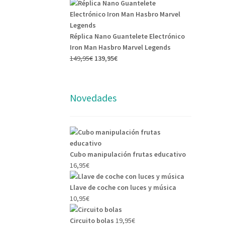
precio
precio
original
actual
era:
es:
22,95€.
20,95€.
Réplica Nano Guantelete Electrónico
Iron Man Hasbro Marvel Legends
El
El
149,95
€
139,95
€
precio
precio
original
actual
era:
es:
Novedades
149,95€.
139,95€.
Cubo manipulación frutas educativo
16,95
€
Llave de coche con luces y música
10,95
€
Circuito bolas
19,95
€