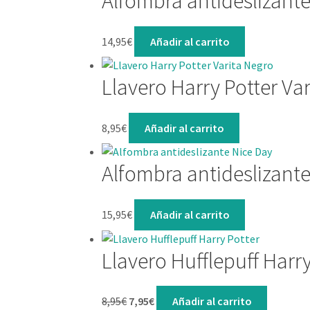
Alfombra antideslizante
14,95
€
Añadir al carrito
Llavero Harry Potter Va
8,95
€
Añadir al carrito
Alfombra antideslizante
15,95
€
Añadir al carrito
Llavero Hufflepuff Harry
El
El
8,95
€
7,95
€
Añadir al carrito