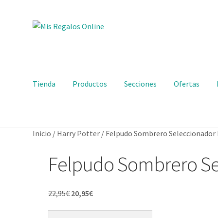
Ir
Ir
a
al
la
contenido
navegación
Tienda
Productos
Secciones
Ofertas
Inicio
/
Harry Potter
/
Felpudo Sombrero Seleccionador 
Felpudo Sombrero Sel
El
El
22,95
€
20,95
€
precio
precio
Felpudo
original
actual