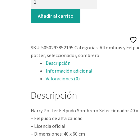
Sombrero
era:
es:
Seleccionador
22,95€.
20,95€.
Añadir al carrito
Harry
Potter
cantidad
SKU:
5050293852195
Categorías:
Alfombras y Felpu
potter
,
seleccionador
,
sombrero
Descripción
Información adicional
Valoraciones (0)
Descripción
Harry Potter Felpudo Sombrero Seleccionador 40 x
– Felpudo de alta calidad
– Licencia oficial
– Dimensiones: 40 x 60 cm