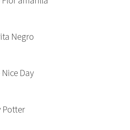
 Flor amarilla
rita Negro
 Nice Day
 Potter