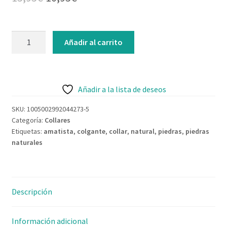
Contacto
precio
precio
original
actual
Collar
Añadir al carrito
de
era:
es:
amatista
15,95€.
10,95€.
-
piedras
Añadir a la lista de deseos
naturales
SKU:
1005002992044273-5
cantidad
Categoría:
Collares
Etiquetas:
amatista
,
colgante
,
collar
,
natural
,
piedras
,
piedras
naturales
Descripción
Información adicional