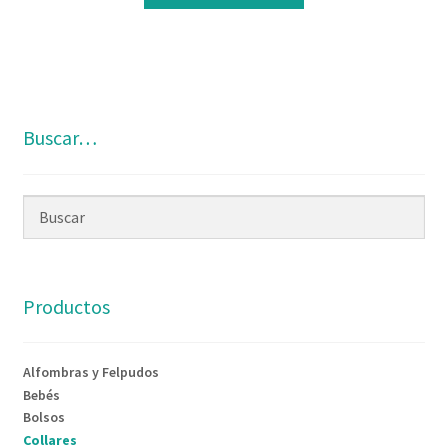
era:
es:
23,95€.
18,95€.
Buscar…
Productos
Alfombras y Felpudos
Bebés
Bolsos
Collares