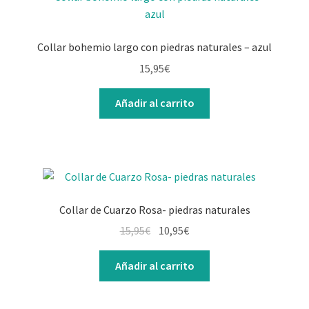
Collar bohemio largo con piedras naturales – azul
15,95
€
Añadir al carrito
Collar de Cuarzo Rosa- piedras naturales
El
El
15,95
€
10,95
€
precio
precio
original
actual
Añadir al carrito
era:
es:
15,95€.
10,95€.