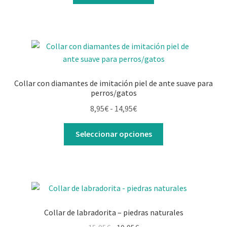
Collar con diamantes de imitación piel de ante suave para
perros/gatos
Rango
8,95
€
-
14,95
€
de
Este
precios:
Seleccionar opciones
producto
desde
tiene
8,95€
múltiples
hasta
variantes.
14,95€
Las
opciones
Collar de labradorita – piedras naturales
se