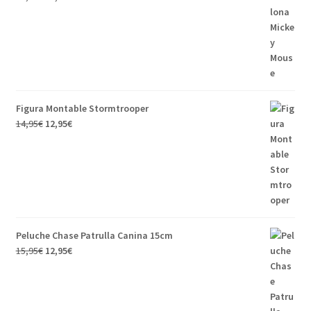
precio
precio
original
actual
era:
es:
15,95€.
12,95€.
Figura Montable Stormtrooper
El
El
14,95
€
12,95
€
precio
precio
original
actual
era:
es:
14,95€.
12,95€.
Peluche Chase Patrulla Canina 15cm
El
El
15,95
€
12,95
€
precio
precio
original
actual
era:
es: