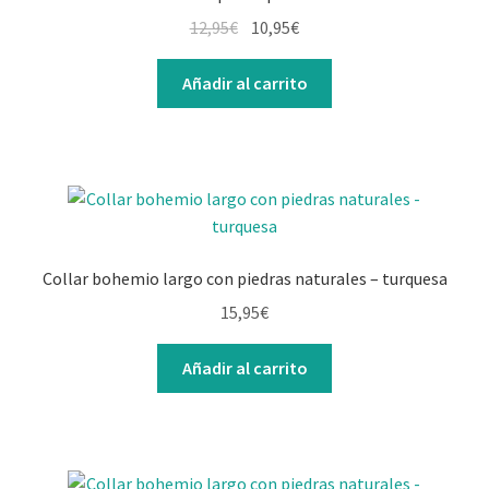
El
El
12,95
€
10,95
€
precio
precio
original
actual
Añadir al carrito
era:
es:
12,95€.
10,95€.
Collar bohemio largo con piedras naturales – turquesa
15,95
€
Añadir al carrito