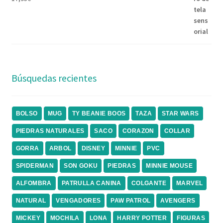
Búsquedas recientes
BOLSO
MUG
TY BEANIE BOOS
TAZA
STAR WARS
PIEDRAS NATURALES
SACO
CORAZON
COLLAR
GORRA
ARBOL
DISNEY
MINNIE
PVC
SPIDERMAN
SON GOKU
PIEDRAS
MINNIE MOUSE
ALFOMBRA
PATRULLA CANINA
COLGANTE
MARVEL
NATURAL
VENGADORES
PAW PATROL
AVENGERS
MICKEY
MOCHILA
LONA
HARRY POTTER
FIGURAS