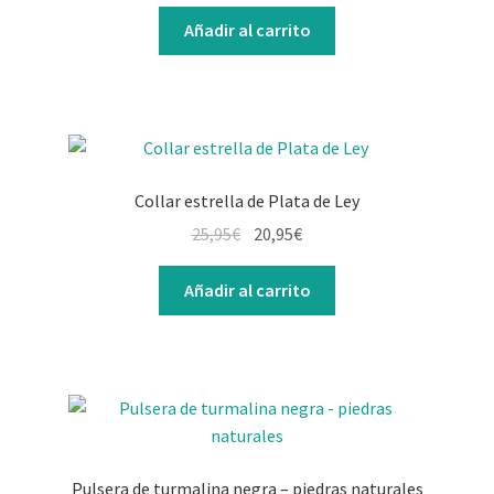
Añadir al carrito
Collar estrella de Plata de Ley
El
El
25,95
€
20,95
€
precio
precio
original
actual
Añadir al carrito
era:
es:
25,95€.
20,95€.
Pulsera de turmalina negra – piedras naturales