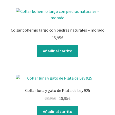
Collar bohemio largo con piedras naturales – morado
15,95
€
Añadir al carrito
Collar luna y gato de Plata de Ley 925
El
El
23,95
€
18,95
€
precio
precio
original
actual
Añadir al carrito