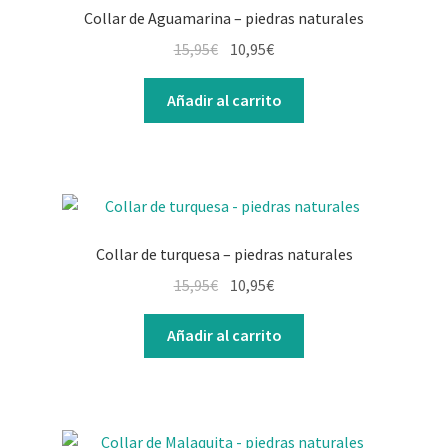
Collar de Aguamarina – piedras naturales
El
El
15,95
€
10,95
€
precio
precio
original
actual
Añadir al carrito
era:
es:
15,95€.
10,95€.
Collar de turquesa – piedras naturales
El
El
15,95
€
10,95
€
precio
precio
original
actual
Añadir al carrito
era:
es:
15,95€.
10,95€.