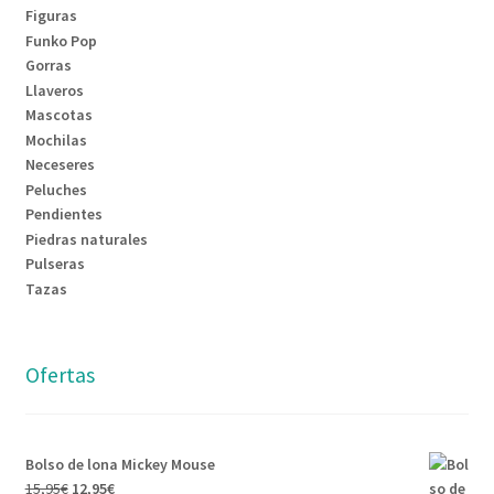
Figuras
Funko Pop
Gorras
Llaveros
Mascotas
Mochilas
Neceseres
Peluches
Pendientes
Piedras naturales
Pulseras
Tazas
Ofertas
Bolso de lona Mickey Mouse
El
El
15,95
€
12,95
€