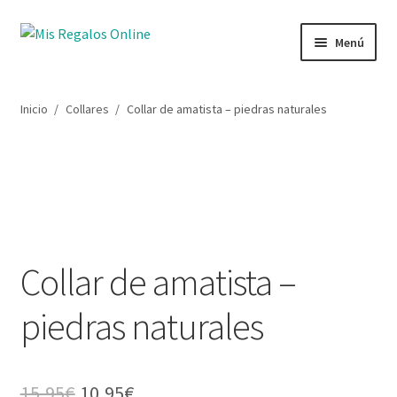
Ir
Ir
Menú
a
al
la
contenido
Tienda
navegación
Inicio
/
Collares
/
Collar de amatista – piedras naturales
Productos
Secciones
Ofertas
Collar de amatista –
Novedades
piedras naturales
Lista de deseos
Mi cuenta
El
El
15,95
€
10,95
€