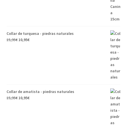
15,95€.
12,95€.
Collar de turquesa - piedras naturales
El
El
15,95
€
10,95
€
precio
precio
original
actual
era:
es:
15,95€.
10,95€.
Collar de amatista - piedras naturales
El
El
15,95
€
10,95
€
precio
precio
original
actual
era:
es:
15,95€.
10,95€.