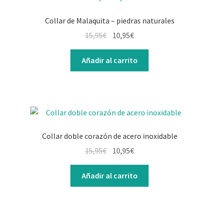
Collar de Malaquita – piedras naturales
El
El
15,95
€
10,95
€
precio
precio
original
actual
Añadir al carrito
era:
es:
15,95€.
10,95€.
Collar doble corazón de acero inoxidable
El
El
15,95
€
10,95
€
precio
precio
original
actual
Añadir al carrito
era:
es:
15,95€.
10,95€.