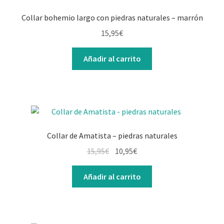
Collar bohemio largo con piedras naturales – marrón
15,95
€
Añadir al carrito
Collar de Amatista – piedras naturales
El
El
15,95
€
10,95
€
precio
precio
original
actual
Añadir al carrito
era:
es:
15,95€.
10,95€.