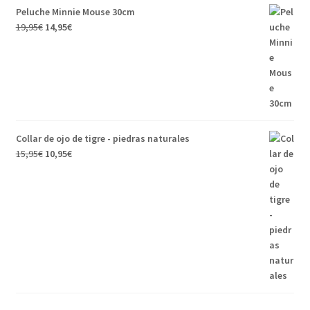
Peluche Minnie Mouse 30cm
El
El
19,95
€
14,95
€
precio
precio
original
actual
era:
es:
19,95€.
14,95€.
Collar de ojo de tigre - piedras naturales
El
El
15,95
€
10,95
€
precio
precio
original
actual
era:
es:
15,95€.
10,95€.