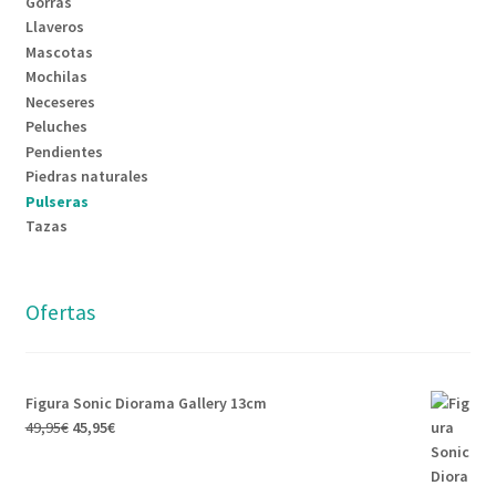
Gorras
Llaveros
Mascotas
Mochilas
Neceseres
Peluches
Pendientes
Piedras naturales
Pulseras
Tazas
Ofertas
Figura Sonic Diorama Gallery 13cm
El
El
49,95
€
45,95
€
precio
precio
original
actual