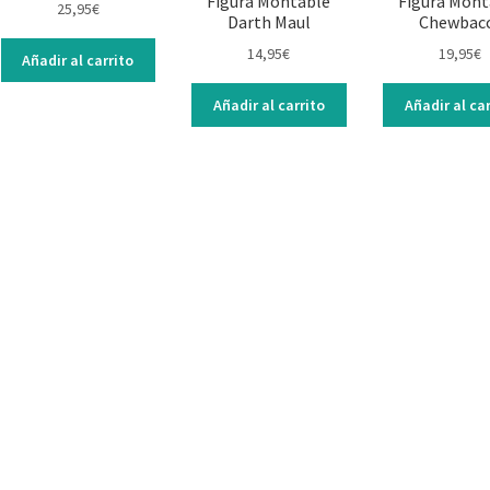
Figura Montable
Figura Mont
25,95
€
Darth Maul
Chewbac
14,95
€
19,95
€
Añadir al carrito
Añadir al carrito
Añadir al car