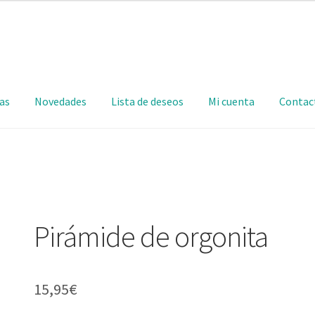
as
Novedades
Lista de deseos
Mi cuenta
Contac
Pirámide de orgonita
15,95
€