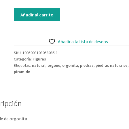
Añadir al carrito
Añadir a la lista de deseos
SKU:
1005003108058085-1
Categoría:
Figuras
Etiquetas:
natural
,
orgone
,
orgonita
,
piedras
,
piedras naturales
,
piramide
ripción
e de orgonita