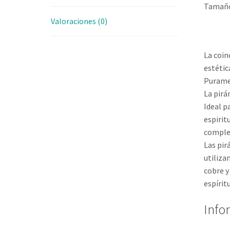
Tamaño
Valoraciones (0)
La coin
estétic
Puramen
La pirá
Ideal p
espirit
complem
Las pir
utiliza
cobre y
espíritu
Info