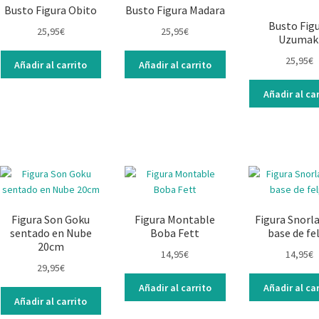
Busto Figura Obito
Busto Figura Madara
Busto Fig
25,95
€
25,95
€
Uzumak
25,95
€
Añadir al carrito
Añadir al carrito
Añadir al car
Figura Son Goku
Figura Montable
Figura Snorl
sentado en Nube
Boba Fett
base de fe
20cm
14,95
€
14,95
€
29,95
€
Añadir al carrito
Añadir al car
Añadir al carrito