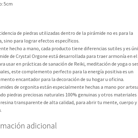
: 5cm
cidencia de piedras utilizadas dentro de la pirámide no es para la
a, sino para lograr efectos específicos.
te hecho a mano, cada producto tiene diferencias sutiles y es úni
mide de Crystal Orgone está desarrollada para traer armonía en el
ara usar en prácticas de sanación de Reiki, meditación de yoga o se
uales, este complemento perfecto para la energía positiva es un
ento encantador para la decoración de su hogar u oficina.
ámides de orgonita están especialmente hechas a mano por artes
ndo piedras preciosas naturales 100% genuinas y otros materiale
 resina transparente de alta calidad, para abrir tu mente, cuerpo y
.
rmación adicional