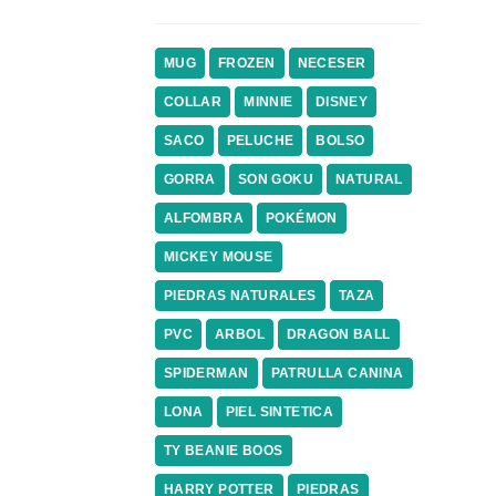
MUG
FROZEN
NECESER
COLLAR
MINNIE
DISNEY
SACO
PELUCHE
BOLSO
GORRA
SON GOKU
NATURAL
ALFOMBRA
POKÉMON
MICKEY MOUSE
PIEDRAS NATURALES
TAZA
PVC
ARBOL
DRAGON BALL
SPIDERMAN
PATRULLA CANINA
LONA
PIEL SINTETICA
TY BEANIE BOOS
HARRY POTTER
PIEDRAS