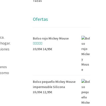
Tazas
Ofertas
ca.
Bolso rojo Mickey Mouse
 hogar.
Valorado con
siones
19,95
€
14,95
€
5.00
de 5
anos
s como
Bolso pequeño Mickey Mouse
impermeable Silicona
15,95
€
12,95
€