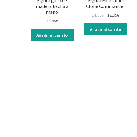
Figura gato de
Figura Montable
madera hecha a
Clone Commander
mano
14,95
€
12,95
€
23,95
€
Añadir al carrito
Añadir al carrito