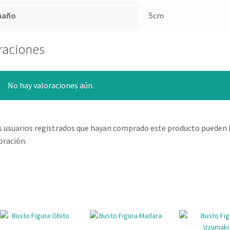
maño
5cm
raciones
No hay valoraciones aún.
s usuarios registrados que hayan comprado este producto pueden 
oración.