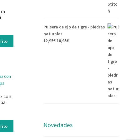
ura
i
Pulsera de ojo de tigre - piedras
naturales
12,95
€
10,95
€
rito
ax con
lpa
Novedades
rito