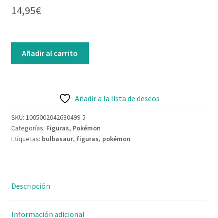
14,95
€
Contacto
Añadir al carrito
Añadir a la lista de deseos
SKU:
1005002042630499-5
Categorías:
Figuras
,
Pokémon
Etiquetas:
bulbasaur
,
figuras
,
pokémon
Descripción
Información adicional