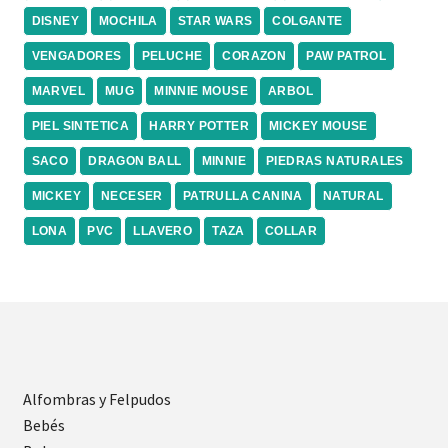
DISNEY
MOCHILA
STAR WARS
COLGANTE
VENGADORES
PELUCHE
CORAZON
PAW PATROL
MARVEL
MUG
MINNIE MOUSE
ARBOL
PIEL SINTETICA
HARRY POTTER
MICKEY MOUSE
SACO
DRAGON BALL
MINNIE
PIEDRAS NATURALES
MICKEY
NECESER
PATRULLA CANINA
NATURAL
LONA
PVC
LLAVERO
TAZA
COLLAR
Alfombras y Felpudos
Bebés