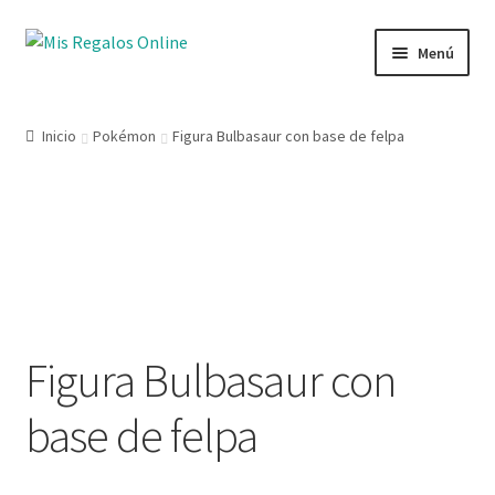
Menú
Tienda
Inicio
Pokémon
Figura Bulbasaur con base de felpa
Productos
Secciones
Ofertas
Novedades
Figura Bulbasaur con
Lista de deseos
base de felpa
Mi cuenta