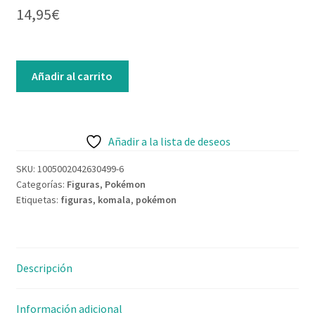
14,95
€
Contacto
Añadir al carrito
Añadir a la lista de deseos
SKU:
1005002042630499-6
Categorías:
Figuras
,
Pokémon
Etiquetas:
figuras
,
komala
,
pokémon
Descripción
Información adicional