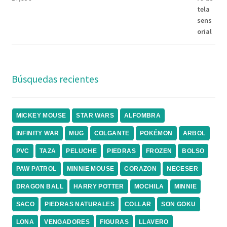
Búsquedas recientes
MICKEY MOUSE
STAR WARS
ALFOMBRA
INFINITY WAR
MUG
COLGANTE
POKÉMON
ARBOL
PVC
TAZA
PELUCHE
PIEDRAS
FROZEN
BOLSO
PAW PATROL
MINNIE MOUSE
CORAZON
NECESER
DRAGON BALL
HARRY POTTER
MOCHILA
MINNIE
SACO
PIEDRAS NATURALES
COLLAR
SON GOKU
LONA
VENGADORES
FIGURAS
LLAVERO