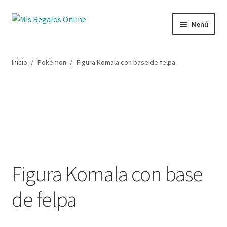
Menú
Tienda
Inicio
/
Pokémon
/
Figura Komala con base de felpa
Productos
Secciones
Ofertas
Novedades
Figura Komala con base
Lista de deseos
de felpa
Mi cuenta