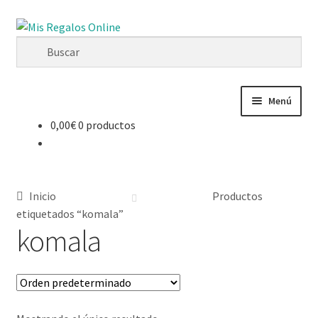
Menú
0,00
€
0 productos
Tienda
Productos
Inicio
Productos
Secciones
etiquetados “komala”
komala
Ofertas
Novedades