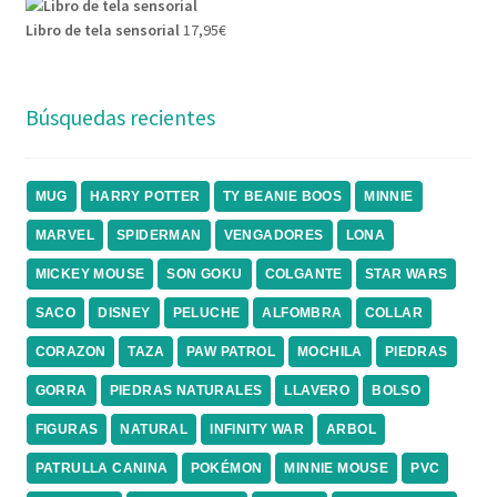
Libro de tela sensorial
17,95
€
Búsquedas recientes
MUG
HARRY POTTER
TY BEANIE BOOS
MINNIE
MARVEL
SPIDERMAN
VENGADORES
LONA
MICKEY MOUSE
SON GOKU
COLGANTE
STAR WARS
SACO
DISNEY
PELUCHE
ALFOMBRA
COLLAR
CORAZON
TAZA
PAW PATROL
MOCHILA
PIEDRAS
GORRA
PIEDRAS NATURALES
LLAVERO
BOLSO
FIGURAS
NATURAL
INFINITY WAR
ARBOL
PATRULLA CANINA
POKÉMON
MINNIE MOUSE
PVC