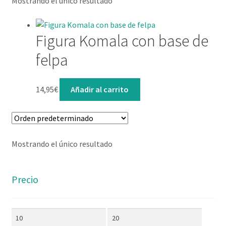
Mostrando el único resultado
Lista de deseos
Mi cuenta
Figura Komala con base de
felpa
Contacto
14,95
€
Añadir al carrito
Mostrando el único resultado
Precio