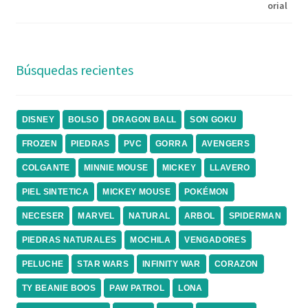
Búsquedas recientes
DISNEY
BOLSO
DRAGON BALL
SON GOKU
FROZEN
PIEDRAS
PVC
GORRA
AVENGERS
COLGANTE
MINNIE MOUSE
MICKEY
LLAVERO
PIEL SINTETICA
MICKEY MOUSE
POKÉMON
NECESER
MARVEL
NATURAL
ARBOL
SPIDERMAN
PIEDRAS NATURALES
MOCHILA
VENGADORES
PELUCHE
STAR WARS
INFINITY WAR
CORAZON
TY BEANIE BOOS
PAW PATROL
LONA