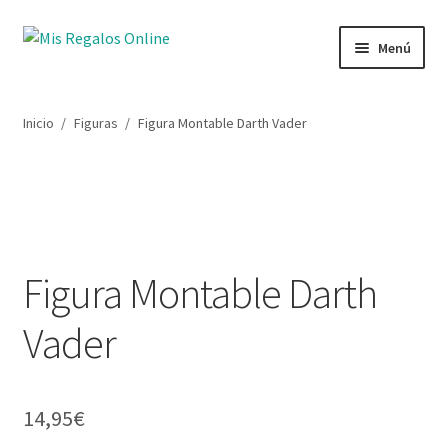
Ir
Ir
Menú
a
al
la
contenido
Tienda
navegación
Inicio
/
Figuras
/
Figura Montable Darth Vader
Productos
Secciones
Ofertas
Figura Montable Darth
Novedades
Vader
Lista de deseos
Mi cuenta
14,95
€