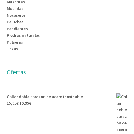
Mascotas
Mochilas
Neceseres
Peluches
Pendientes
Piedras naturales
Pulseras
Tazas
Ofertas
Collar doble corazón de acero inoxidable
El
El
15,95
€
10,95
€
precio
precio
original
actual
era:
es:
15,95€.
10,95€.