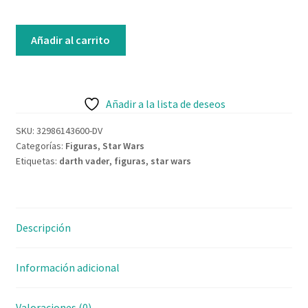
Contacto
Figura
Añadir al carrito
Montable
Darth
Vader
cantidad
Añadir a la lista de deseos
SKU:
32986143600-DV
Categorías:
Figuras
,
Star Wars
Etiquetas:
darth vader
,
figuras
,
star wars
Descripción
Información adicional
Valoraciones (0)