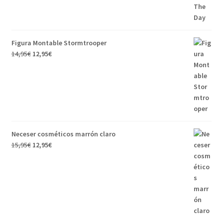
Figura Montable Stormtrooper
El
El
14,95
€
12,95
€
precio
precio
original
actual
era:
es:
14,95€.
12,95€.
Neceser cosméticos marrón claro
El
El
15,95
€
12,95
€
precio
precio
original
actual
era:
es:
15,95€.
12,95€.