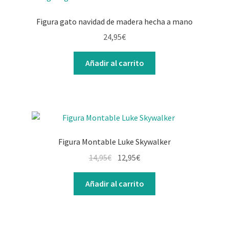
Figura gato navidad de madera hecha a mano
24,95
€
Añadir al carrito
Figura Montable Luke Skywalker
El
El
14,95
€
12,95
€
precio
precio
original
actual
Añadir al carrito
era:
es:
14,95€.
12,95€.