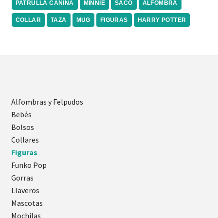
PATRULLA CANINA
MINNIE
SACO
ALFOMBRA
COLLAR
TAZA
MUG
FIGURAS
HARRY POTTER
Alfombras y Felpudos
Bebés
Bolsos
Collares
Figuras
Funko Pop
Gorras
Llaveros
Mascotas
Mochilas