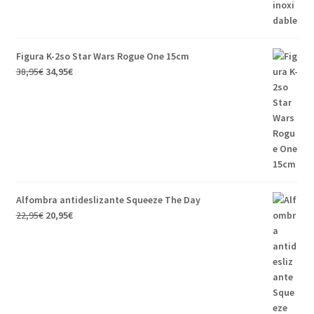
Figura K-2so Star Wars Rogue One 15cm
El
El
38,95
€
34,95
€
precio
precio
original
actual
era:
es:
38,95€.
34,95€.
Alfombra antideslizante Squeeze The Day
El
El
22,95
€
20,95
€
precio
precio
original
actual
era:
es:
22,95€.
20,95€.