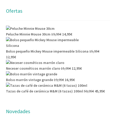
Ofertas
El
El
Peluche Minnie Mouse 30cm
19,95
€
14,95
€
precio
precio
original
actual
era:
es:
Bolso pequeño Mickey Mouse impermeable Silicona
15,95
€
El
El
19,95€.
14,95€.
12,95
€
precio
precio
original
actual
El
El
Neceser cosméticos marrón claro
15,95
€
12,95
€
era:
es:
precio
precio
15,95€.
12,95€.
El
original
El
actual
Bolso marrón vintage grande
19,95
€
16,95
€
precio
era:
precio
es:
original
15,95€.
actual
12,95€.
El
El
Tazas de café de cerámica M&M (6 tazas) 100ml
50,95
€
45,95
€
era:
es:
precio
precio
19,95€.
16,95€.
original
actual
era:
es:
Novedades
50,95€.
45,95€.