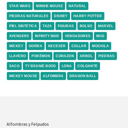
STAR WARS
MINNIE MOUSE
NATURAL
PIEDRAS NATURALES
DISNEY
HARRY POTTER
PIEL SINTETICA
TAZA
FIGURAS
BOLSO
MARVEL
AVENGERS
INFINITY WAR
VENGADORES
MUG
MICKEY
GORRA
NECESER
COLLAR
MOCHILA
LLAVERO
POKÉMON
CORAZON
ARBOL
PIEDRAS
SACO
TY BEANIE BOOS
LONA
COLGANTE
MICKEY MOUSE
ALFOMBRA
DRAGON BALL
Alfombras y Felpudos