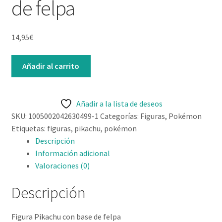
de felpa
Lista de deseos
Mi cuenta
14,95
€
Contacto
Figura
Añadir al carrito
Pikachu
con
base
Añadir a la lista de deseos
de
SKU:
1005002042630499-1
Categorías:
Figuras
,
Pokémon
felpa
Etiquetas:
figuras
,
pikachu
,
pokémon
cantidad
Descripción
Información adicional
Valoraciones (0)
Descripción
Figura Pikachu con base de felpa