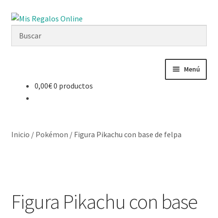
Ir
Ir
a
al
la
contenido
navegación
Menú
0,00
€
0 productos
Tienda
Productos
Inicio
/
Pokémon
/
Figura Pikachu con base de felpa
Secciones
Ofertas
Figura Pikachu con base
Novedades