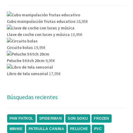
Cubo manipulación frutas educativo
16,95
€
Llave de coche con luces y música
10,95
€
Circuito bolas
19,95
€
Peluche Stitch 20cm
9,95
€
Libro de tela sensorial
17,95
€
Búsquedas recientes
PAW PATROL
SPIDERMAN
SON GOKU
FROZEN
MINNIE
PATRULLA CANINA
PELUCHE
PVC