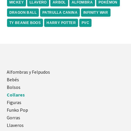
MICKEY
LLAVERO
ARBOL
ALFOMBRA
POKÉMON
DRAGON BALL
PATRULLA CANINA
INFINITY WAR
TY BEANIE BOOS
HARRY POTTER
PVC
Alfombras y Felpudos
Bebés
Bolsos
Collares
Figuras
Funko Pop
Gorras
Llaveros