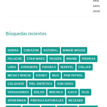
Búsquedas recientes
GORRA
CORAZON
NATURAL
MINNIE MOUSE
PELUCHE
STAR WARS
FROZEN
MINNIE
PIEDRAS
LONA
AVENGERS
FIGURAS
MARVEL
COLLAR
MICKEY MOUSE
DISNEY
MUG
PAW PATROL
COLGANTE
PIEL SINTETICA
SON GOKU
VENGADORES
BOLSO
MOCHILA
SACO
TAZA
SPIDERMAN
PIEDRAS NATURALES
NECESER