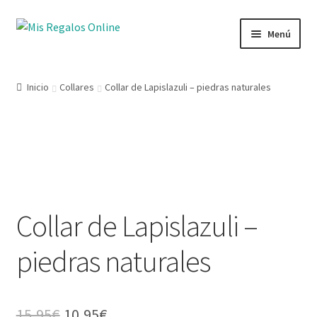
Menú
Tienda
Inicio
Collares
Collar de Lapislazuli – piedras naturales
Productos
Secciones
¡OFERTA!
Ofertas
Collar de Lapislazuli –
Novedades
piedras naturales
Lista de deseos
Mi cuenta
15,95
€
10,95
€