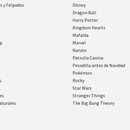
s y Felpudos
Disney
Dragon Ball
Harry Potter
Kingdom Hearts
Mafalda
p
Marvel
Naruto
Patrulla Canina
Pesadilla antes de Navidad
Pokémon
s
Rocky
Star Wars
es
Stranger Things
aturales
The Big Bang Theory