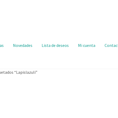
as
Novedades
Lista de deseos
Mi cuenta
Contac
uetados “Lapislazuli”