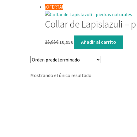
¡OFERTA!
Collar de Lapislazuli – 
15,95
€
10,95
€
Añadir al carrito
Mostrando el único resultado