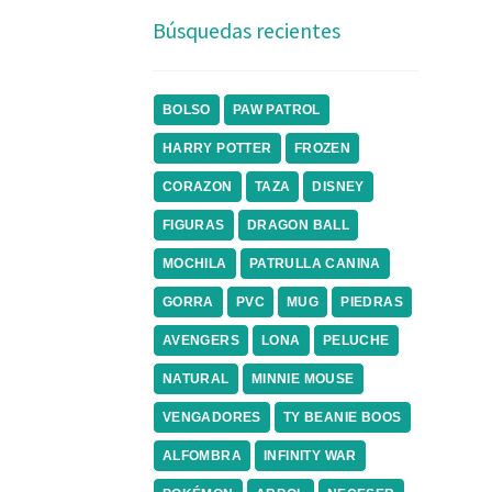
Búsquedas recientes
BOLSO
PAW PATROL
HARRY POTTER
FROZEN
CORAZON
TAZA
DISNEY
FIGURAS
DRAGON BALL
MOCHILA
PATRULLA CANINA
GORRA
PVC
MUG
PIEDRAS
AVENGERS
LONA
PELUCHE
NATURAL
MINNIE MOUSE
VENGADORES
TY BEANIE BOOS
ALFOMBRA
INFINITY WAR