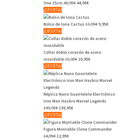
One 15cm
48,95
€
44,95
€
¡OFERTA!
Bolso de lona Cactus
13,95
€
9,95
€
¡OFERTA!
Collar doble corazón de acero
inoxidable
15,95
€
10,95
€
¡OFERTA!
Réplica Nano Guantelete Electrónico
Iron Man Hasbro Marvel Legends
149,95
€
139,95
€
¡OFERTA!
Figura Montable Clone Commander
14,95
€
12,95
€