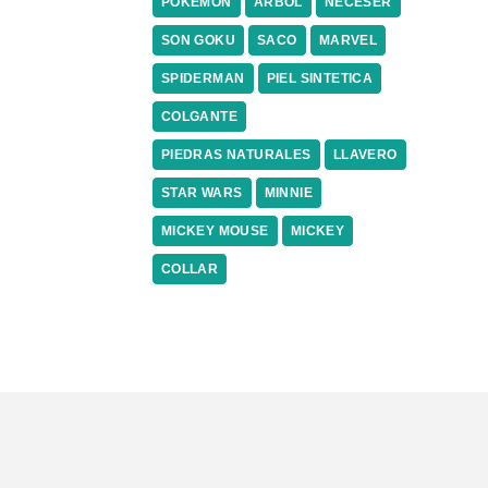
POKÉMON
ARBOL
NECESER
SON GOKU
SACO
MARVEL
SPIDERMAN
PIEL SINTETICA
COLGANTE
PIEDRAS NATURALES
LLAVERO
STAR WARS
MINNIE
MICKEY MOUSE
MICKEY
COLLAR