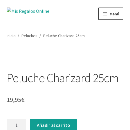
Menú
Tienda
Inicio
/
Peluches
/
Peluche Charizard 25cm
Productos
Secciones
Peluche Charizard 25cm
Ofertas
Novedades
19,95
€
Lista de deseos
Mi cuenta
Añadir al carrito