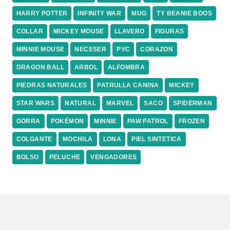
HARRY POTTER
INFINITY WAR
MUG
TY BEANIE BOOS
COLLAR
MICKEY MOUSE
LLAVERO
FIGURAS
MINNIE MOUSE
NECESER
PVC
CORAZON
DRAGON BALL
ARBOL
ALFOMBRA
PIEDRAS NATURALES
PATRULLA CANINA
MICKEY
STAR WARS
NATURAL
MARVEL
SACO
SPIDERMAN
GORRA
POKÉMON
MINNIE
PAW PATROL
FROZEN
COLGANTE
MOCHILA
LONA
PIEL SINTETICA
BOLSO
PELUCHE
VENGADORES