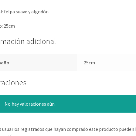
l: felpa suave y algodón
: 25cm
rmación adicional
maño
25cm
raciones
No hay valoraciones aún.
s usuarios registrados que hayan comprado este producto pueden 