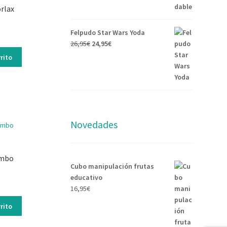
rlax
Felpudo Star Wars Yoda
26,95
€
24,95
€
rito
Novedades
umbo
Cubo manipulación frutas
educativo
16,95
€
rito