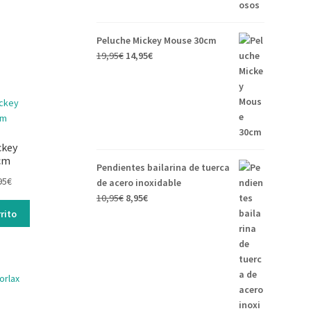
Peluche Mickey Mouse 30cm
19,95
€
14,95
€
ckey
cm
Pendientes bailarina de tuerca
95
€
de acero inoxidable
10,95
€
8,95
€
rito