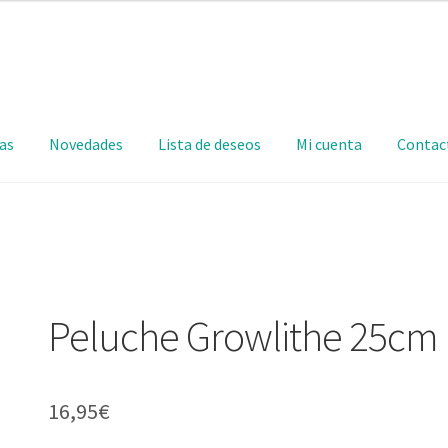
as
Novedades
Lista de deseos
Mi cuenta
Contac
Peluche Growlithe 25cm
16,95
€