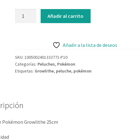
Añadir al carrito
Añadir a la lista de deseos
SKU:
1005002401333771-P10
Categorías:
Peluches
,
Pokémon
Etiquetas:
Growlithe
,
peluche
,
pokémon
ripción
e Pokémon Growlithe 25cm
lidad