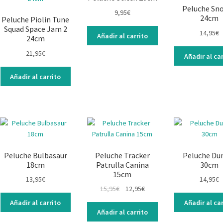
Peluche Sno
9,95
€
24cm
Peluche Piolin Tune
Squad Space Jam 2
14,95
€
Añadir al carrito
24cm
21,95
€
Añadir al car
Añadir al carrito
Peluche Bulbasaur
Peluche Tracker
Peluche D
18cm
Patrulla Canina
30cm
15cm
13,95
€
14,95
€
15,95
€
12,95
€
Añadir al carrito
Añadir al car
Añadir al carrito