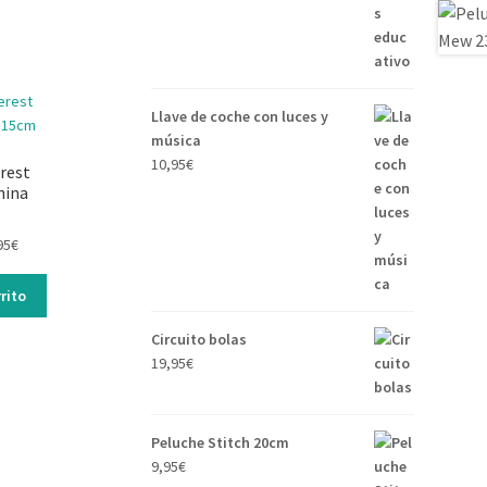
Llave de coche con luces y
música
10,95
€
rest
nina
95
€
rito
Circuito bolas
19,95
€
Peluche Stitch 20cm
9,95
€