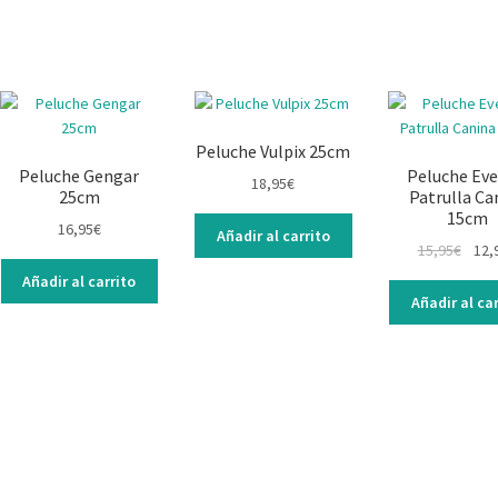
Peluche Vulpix 25cm
Peluche Gengar
Peluche Eve
18,95
€
25cm
Patrulla Ca
15cm
16,95
€
Añadir al carrito
15,95
€
12,
Añadir al carrito
Añadir al car