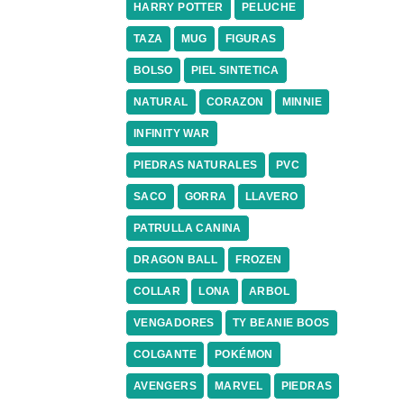
HARRY POTTER
PELUCHE
TAZA
MUG
FIGURAS
BOLSO
PIEL SINTETICA
NATURAL
CORAZON
MINNIE
INFINITY WAR
PIEDRAS NATURALES
PVC
SACO
GORRA
LLAVERO
PATRULLA CANINA
DRAGON BALL
FROZEN
COLLAR
LONA
ARBOL
VENGADORES
TY BEANIE BOOS
COLGANTE
POKÉMON
AVENGERS
MARVEL
PIEDRAS