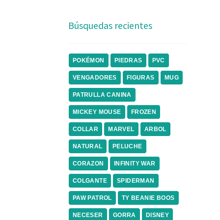
Búsquedas recientes
POKÉMON
PIEDRAS
PVC
VENGADORES
FIGURAS
MUG
PATRULLA CANINA
MICKEY MOUSE
FROZEN
COLLAR
MARVEL
ARBOL
NATURAL
PELUCHE
CORAZON
INFINITY WAR
COLGANTE
SPIDERMAN
PAW PATROL
TY BEANIE BOOS
NECESER
GORRA
DISNEY