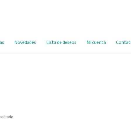
as
Novedades
Lista de deseos
Mi cuenta
Contac
esultado